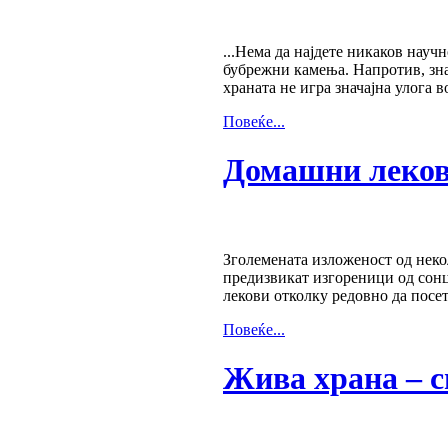
...Нема да најдете никаков нау
бубрежни камења. Напротив, зна
храната не игра значајна улога 
Повеќе...
Домашни лекови
Зголемената изложеност од неко
предизвикат изгореници од сонц
лекови отколку редовно да посет
Повеќе...
Жива храна – с