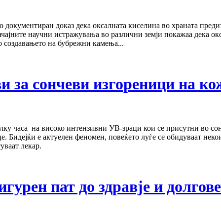
чно документиран доказ дека оксалната киселина во храната пре
чајните научни истражувања во различни земји покажаа дека ок
во создавањето на бубрежни камења...
 за сончеви изгореници на ко
лку часа на високо интензивни УВ-зраци кои се присутни во сон
е. Бидејќи е актуелен феномен, повеќето луѓе се обидуваат не
уваат лекар.
игурен пат до здравје и долгов