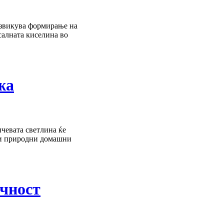
дизвикува формирање на
салната киселина во
жа
чевата светлина ќе
кои природни домашни
ечност