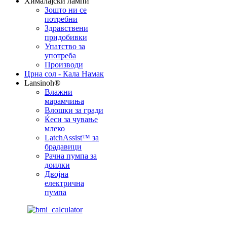
Хималајски лампи
Зошто ни се
потребни
Здравствени
придобивки
Упатство за
употреба
Производи
Црна сол - Кала Намак
Lansinoh®
Влажни
марамчиња
Влошки за гради
Ќеси за чување
млеко
LatchAssist™ за
брадавици
Рачна пумпа за
доилки
Двојна
електрична
пумпа