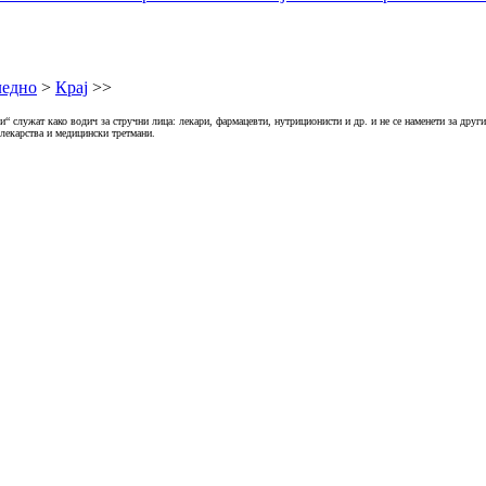
едно
>
Крај
>>
“ служат како водич за стручни лица: лекари, фармацевти, нутриционисти и др. и не се наменети за други
 лекарства и медицински третмани.