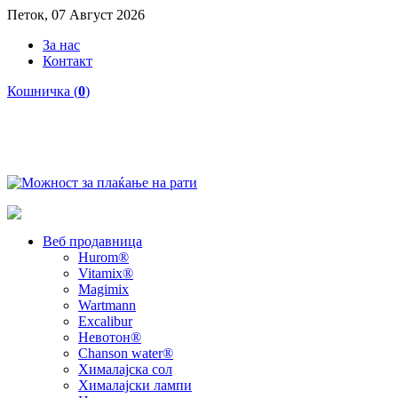
Петок, 07 Август 2026
За нас
Контакт
Кошничка (
0
)
Веб продавница
Hurom®
Vitamix®
Magimix
Wartmann
Excalibur
Невотон®
Chanson water®
Хималајска сол
Хималајски лампи