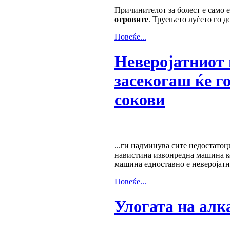
Причинителот за болест е само 
отровите
. Труењето луѓето го д
Повеќе...
Неверојатниот 
засекогаш ќе г
сокови
...ги надминува сите недостато
навистина извонредна машина ко
машина едноставно е неверојатна
Повеќе...
Улогата на алк