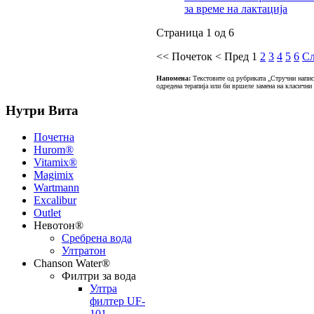
за време на лактација
Страница 1 од 6
<<
Почеток
<
Пред
1
2
3
4
5
6
Сл
Напомена:
Текстовите од рубриката „Стручни написи
одредена терапија или би вршеле замена на класични
Нутри Вита
Почетна
Hurom®
Vitamix®
Magimix
Wartmann
Excalibur
Outlet
Невотон®
Сребрена вода
Ултратон
Chanson Water®
Филтри за вода
Ултра
филтер UF-
101