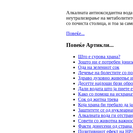
Алкалната антиоксидантна вода 
неутрализирање на метаболитите
со почиста столица, и тоа за сам
Повеќе...
Повеќе Артикли...
Што е сурова храна?
Зошто ни е потребен јониз
Ода на зелениот сок
Лечење на болестите со п
Здраво духовно живеење 
Десетте најлоши брзи обр
Дали водата што ја пиете
Како со помош на исхранат
Сок од житна трева
Која храна би требало да ј
Заштитете се од нуклеарна
Алкалната вода ги отстран
Совети со животна важнос
Факти донесени од страна
Позитивниот ефект на HPA