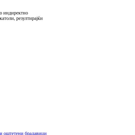
со индиректно
католи, резултирајќи
 и оштетени брадавици