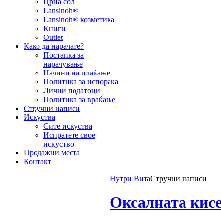
Црна сол
Lansinoh®
Lansinoh® козметика
Книги
Outlet
Како да нарачате?
Постапка за
нарачување
Начини на плаќање
Политика за испорака
Лични податоци
Политика за враќање
Стручни написи
Искуства
Сите искуства
Испратете свое
искуство
Продажни места
Контакт
Нутри Вита
Стручни написи
Оксалната кисе