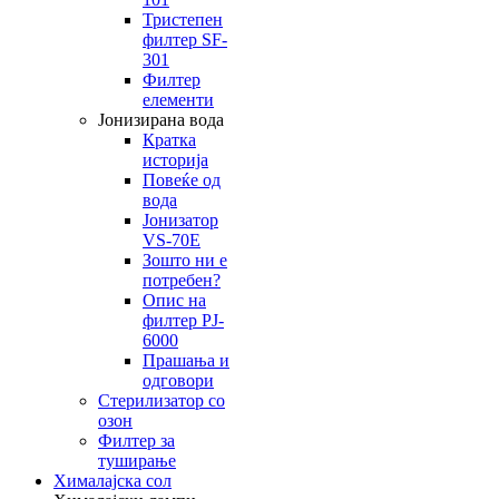
Тристепен
филтер SF-
301
Филтер
елементи
Јонизирана вода
Кратка
историја
Повеќе од
вода
Јонизатор
VS-70E
Зошто ни е
потребен?
Опис на
филтер PJ-
6000
Прашања и
одговори
Стерилизатор со
озон
Филтер за
туширање
Хималајска сол