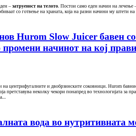
еден –
затруеност на телото
. Постои само еден начин на лечење 
обиваат со готвење на храната, која на разни начини му штети на 
нов Hurom Slow Juicer бавен с
о промени начинот на кој прав
ци на центрифугалните и двобрзинските соковници. Hurom бавни
ја претставува неколку чекори понапред во технологијата за пр
...
алната вода во нутритивната 