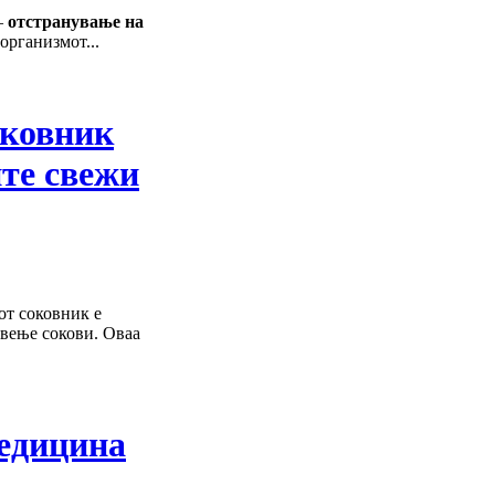
–
отстранување на
организмот...
оковник
ите свежи
от соковник е
авење сокови. Оваа
медицина