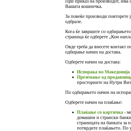
При приказ на производот, има 
Вашата кошничка.
За повеќе производи повторете 
одбрале.
Кога ќе завршите со одбирањето
страница ќе одберете „Кон напла
Овде треба да внесете контакт п
одбирање начин на достава.
Одберете начин на достава:
Испорака во Македонија
Преземање од продавниц
просториите на Нутри Вит
По одбирањето начин на испорак
Одберете начин на плаќање:
Плаќање со картичка
- м
домашни и странски банки.
страницата на банката за п
потврдите плаќањето. По у