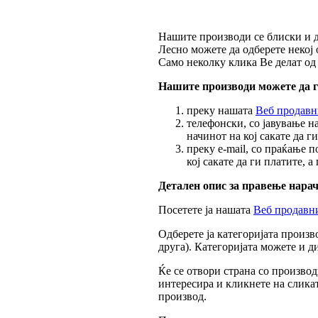
Нашите производи се блиски и д
Лесно можете да одберете некој
Само неколку клика Ве делат од 
Нашите производи можете да г
преку нашата
Веб продавн
телефонски, со јавување н
начинот на кој сакате да г
преку e-mail, со праќање 
кој сакате да ги платите, 
Детален опис за правење нара
Посетете ја нашата
Веб продавн
Одберете ја категоријата произво
друга). Категоријата можете и д
Ќе се отвори страна со производ
интересира и кликнете на слика
производ.