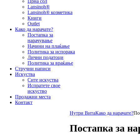
Црна сол
Lansinoh®
Lansinoh® козметика
Книги
Outlet
Како да нарачате?
Постапка за
нарачување
Начини на плаќање
Политика за испорака
Лични податоци
Политика за враќање
Стручни написи
Искуства
Сите искуства
Испратете свое
искуство
Продажни места
Контакт
Нутри Вита
Како да нарачате?
По
Постапка за н