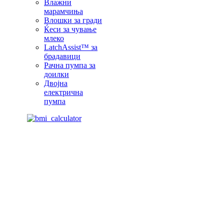
Влажни
марамчиња
Влошки за гради
Ќеси за чување
млеко
LatchAssist™ за
брадавици
Рачна пумпа за
доилки
Двојна
електрична
пумпа