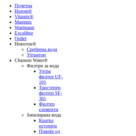
Почетна
Hurom®
Vitamix®
Magimix
Wartmann
Excalibur
Outlet
Невотон®
Сребрена вода
Ултратон
Chanson Water®
Филтри за вода
Ултра
филтер UF-
101
Тристепен
филтер SF-
301
Филтер
елементи
Јонизирана вода
Кратка
историја
Повеќе од