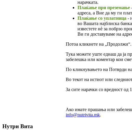
нарачката.
Плаќање при преземање
адреса, а Вие да му ги пла
Плаќање со уплатница
- 
во Вашата најблиска банк
известете нè за побрзо пр
Ви ги доставуваме на адре
Потоа кликнете на „Продолжи“.
Тука можете уште еднаш да ја пр
забелешка или коментар кои смет
По кликнувањето на Потврди нара
Во текот на истиот или следниот
За сите нарачки со вредност од
Ако имате прашања или забелешк
info@nutrivita.mk
.
Нутри Вита