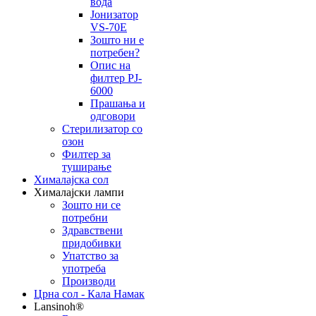
вода
Јонизатор
VS-70E
Зошто ни е
потребен?
Опис на
филтер PJ-
6000
Прашања и
одговори
Стерилизатор со
озон
Филтер за
туширање
Хималајска сол
Хималајски лампи
Зошто ни се
потребни
Здравствени
придобивки
Упатство за
употреба
Производи
Црна сол - Кала Намак
Lansinoh®