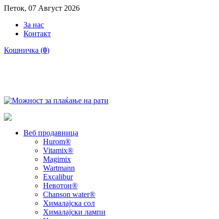
Петок, 07 Август 2026
За нас
Контакт
Кошничка (
0
)
Веб продавница
Hurom®
Vitamix®
Magimix
Wartmann
Excalibur
Невотон®
Chanson water®
Хималајска сол
Хималајски лампи