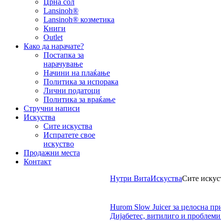
Црна сол
Lansinoh®
Lansinoh® козметика
Книги
Outlet
Како да нарачате?
Постапка за
нарачување
Начини на плаќање
Политика за испорака
Лични податоци
Политика за враќање
Стручни написи
Искуства
Сите искуства
Испратете свое
искуство
Продажни места
Контакт
Нутри Вита
Искуства
Сите искус
Hurom Slow Juicer за целосна пр
Дијабетес, витилиго и проблеми