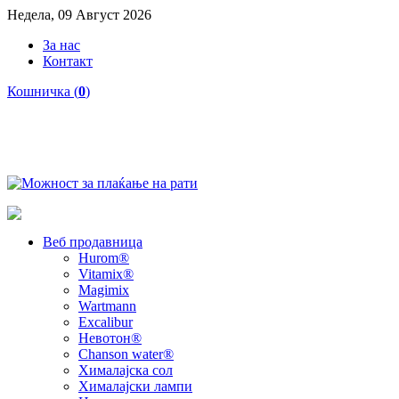
Недела, 09 Август 2026
За нас
Контакт
Кошничка (
0
)
Веб продавница
Hurom®
Vitamix®
Magimix
Wartmann
Excalibur
Невотон®
Chanson water®
Хималајска сол
Хималајски лампи