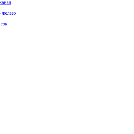
 канал
о железо
исок