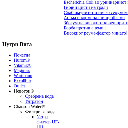
Escherichia Coli во урнинарниот
Гнојни цисти на гради
Слаб имунитет и ниско серумск
Астма и хормонални проблеми
Збогум на високиот крвен прит
Борба против анемија
Високиот реума-фактор минато!
Нутри Вита
Почетна
Hurom®
Vitamix®
Magimix
Wartmann
Excalibur
Outlet
Невотон®
Сребрена вода
Ултратон
Chanson Water®
Филтри за вода
Ултра
филтер UF-
101