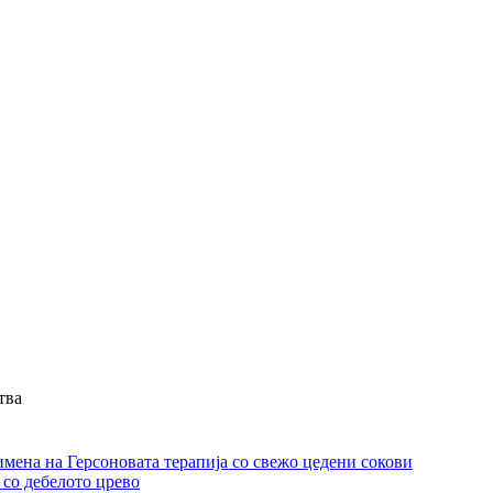
тва
имена на Герсоновата терапија со свежо цедени сокови
 со дебелото црево