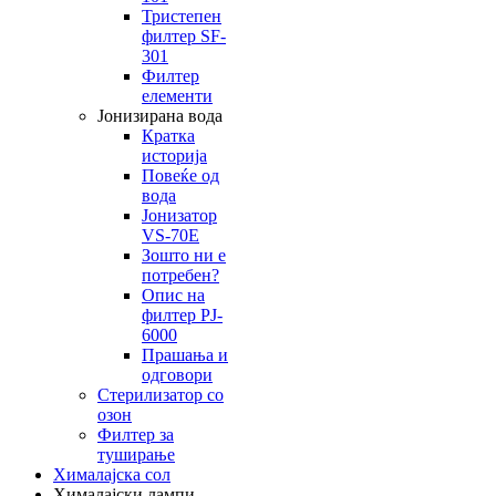
Тристепен
филтер SF-
301
Филтер
елементи
Јонизирана вода
Кратка
историја
Повеќе од
вода
Јонизатор
VS-70E
Зошто ни е
потребен?
Опис на
филтер PJ-
6000
Прашања и
одговори
Стерилизатор со
озон
Филтер за
туширање
Хималајска сол
Хималајски лампи