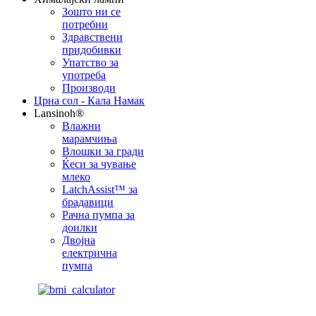
Зошто ни се
потребни
Здравствени
придобивки
Упатство за
употреба
Производи
Црна сол - Кала Намак
Lansinoh®
Влажни
марамчиња
Влошки за гради
Ќеси за чување
млеко
LatchAssist™ за
брадавици
Рачна пумпа за
доилки
Двојна
електрична
пумпа