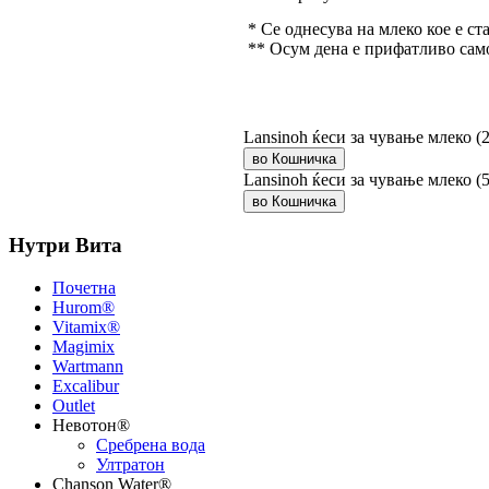
* Се однесува на млеко кое е с
** Осум дена е прифатливо само
Lansinoh ќеси за чување млеко (
Lansinoh ќеси за чување млеко (
Нутри Вита
Почетна
Hurom®
Vitamix®
Magimix
Wartmann
Excalibur
Outlet
Невотон®
Сребрена вода
Ултратон
Chanson Water®