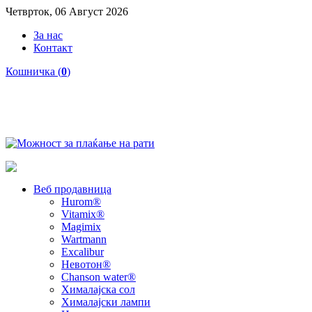
Четврток, 06 Август 2026
За нас
Контакт
Кошничка (
0
)
Веб продавница
Hurom®
Vitamix®
Magimix
Wartmann
Excalibur
Невотон®
Chanson water®
Хималајска сол
Хималајски лампи