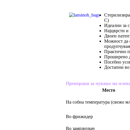
Стерилизира
С)
Идеални за 
Најцврсти и 
Двоен патент
Можност да с
продупчување
Практично п
Проширено д
Посебно усо
Достапни во
Препораки за чување на млек
Место
На собна температура (свежо мл
Во фрижидер
Во замрзнувач