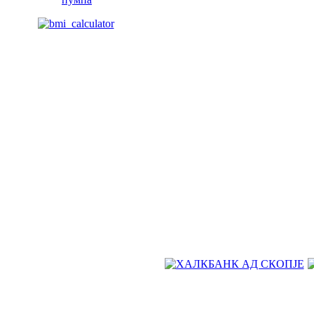
Живејте поздраво. Живејте посреќно. Живејте подолго. Со про