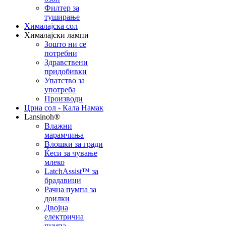
Филтер за
туширање
Хималајска сол
Хималајски лампи
Зошто ни се
потребни
Здравствени
придобивки
Упатство за
употреба
Производи
Црна сол - Кала Намак
Lansinoh®
Влажни
марамчиња
Влошки за гради
Ќеси за чување
млеко
LatchAssist™ за
брадавици
Рачна пумпа за
доилки
Двојна
електрична
пумпа