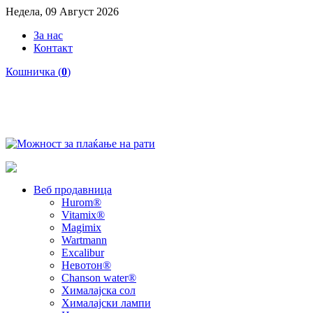
Недела, 09 Август 2026
За нас
Контакт
Кошничка (
0
)
Веб продавница
Hurom®
Vitamix®
Magimix
Wartmann
Excalibur
Невотон®
Chanson water®
Хималајска сол
Хималајски лампи