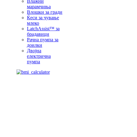
Влажни
марамчиња
Влошки за гради
Ќеси за чување
млеко
LatchAssist™ за
брадавици
Рачна пумпа за
доилки
Двојна
електрична
пумпа