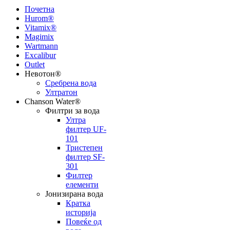
Почетна
Hurom®
Vitamix®
Magimix
Wartmann
Excalibur
Outlet
Невотон®
Сребрена вода
Ултратон
Chanson Water®
Филтри за вода
Ултра
филтер UF-
101
Тристепен
филтер SF-
301
Филтер
елементи
Јонизирана вода
Кратка
историја
Повеќе од