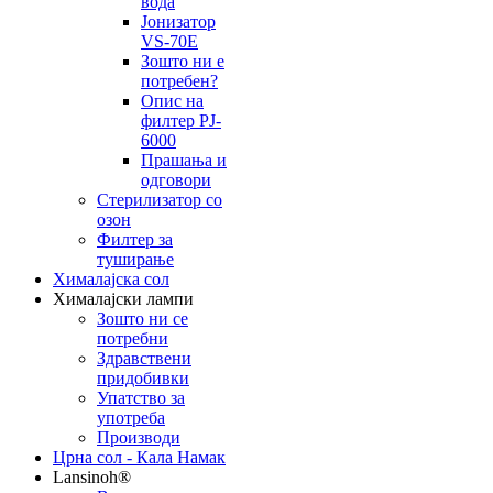
вода
Јонизатор
VS-70E
Зошто ни е
потребен?
Опис на
филтер PJ-
6000
Прашања и
одговори
Стерилизатор со
озон
Филтер за
туширање
Хималајска сол
Хималајски лампи
Зошто ни се
потребни
Здравствени
придобивки
Упатство за
употреба
Производи
Црна сол - Кала Намак
Lansinoh®