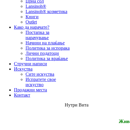
Црна сол
Lansinoh®
Lansinoh® козметика
Книги
Outlet
Како да нарачате?
Постапка за
нарачување
Начини на плаќање
Политика за испорака
Лични податоци
Политика за враќање
Стручни написи
Искуства
Сите искуства
Испратете свое
искуство
Продажни места
Контакт
Нутри Вита
Живе