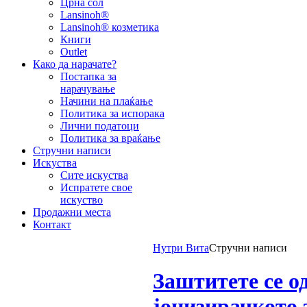
Црна сол
Lansinoh®
Lansinoh® козметика
Книги
Outlet
Како да нарачате?
Постапка за
нарачување
Начини на плаќање
Политика за испорака
Лични податоци
Политика за враќање
Стручни написи
Искуства
Сите искуства
Испратете свое
искуство
Продажни места
Контакт
Нутри Вита
Стручни написи
Заштитете се о
јонизирачкото 