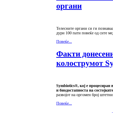
органи
Телесните органи си ги познаваа
дури 100 пати повеќе од сите м
Повеќе...
Факти донесени
колострумот Sy
Symbiotics®, кој е процесиран
и биодостапноста на состојкит
развојот на оргомен број штетни 
Повеќе...