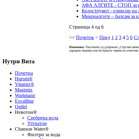
АФА АЛГИТЕ - СТОП за ви
Колострумот - еликсир на
Микроалгите – балсам за 
Страница 4 од 6
<<
Почеток
<
Пред
1
2
3
4
5
6
Сл
Напомена:
Текстовите од рубриката „Стручни написи
одредена терапија или би вршеле замена на класични
Нутри Вита
Почетна
Hurom®
Vitamix®
Magimix
Wartmann
Excalibur
Outlet
Невотон®
Сребрена вода
Ултратон
Chanson Water®
Филтри за вода