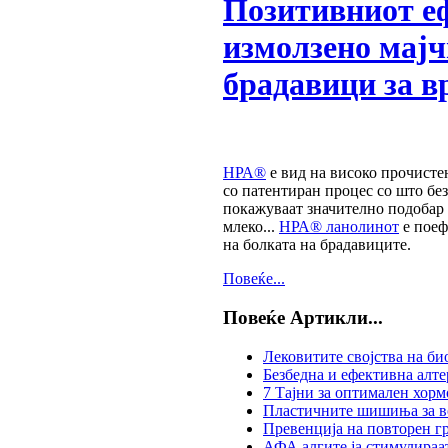
Позитивниот е
измолзено мајч
брадавици за в
НРА®
е вид на високо прочисте
со патентиран процес со што без
покажуваат значително подобар 
млеко...
НРА® ланолинот
е поеф
на болката на брадавиците.
Повеќе...
Повеќе Артикли...
Лековитите својства на би
Безбедна и ефективна алт
7 Тајни за оптимален хорм
Пластичните шишиња за во
Превенција на повторен гр
АФА алгите ја стимулираа