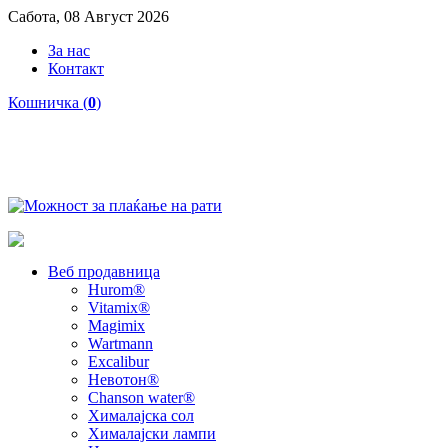
Сабота, 08 Август 2026
За нас
Контакт
Кошничка (
0
)
Веб продавница
Hurom®
Vitamix®
Magimix
Wartmann
Excalibur
Невотон®
Chanson water®
Хималајска сол
Хималајски лампи