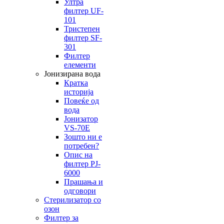
Ултра
филтер UF-
101
Тристепен
филтер SF-
301
Филтер
елементи
Јонизирана вода
Кратка
историја
Повеќе од
вода
Јонизатор
VS-70E
Зошто ни е
потребен?
Опис на
филтер PJ-
6000
Прашања и
одговори
Стерилизатор со
озон
Филтер за