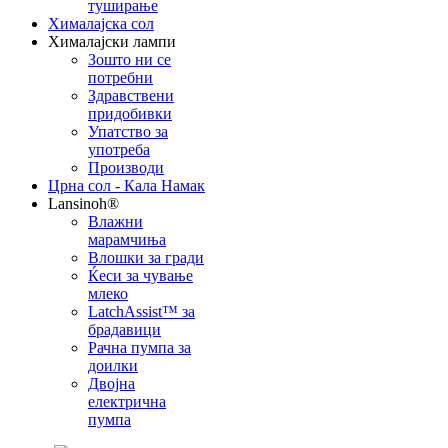
туширање
Хималајска сол
Хималајски лампи
Зошто ни се
потребни
Здравствени
придобивки
Упатство за
употреба
Производи
Црна сол - Кала Намак
Lansinoh®
Влажни
марамчиња
Влошки за гради
Ќеси за чување
млеко
LatchAssist™ за
брадавици
Рачна пумпа за
доилки
Двојна
електрична
пумпа