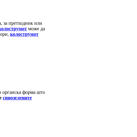
, за претходник или
колострумот
може да
тори,
колострумот
о органска форма што
се
синозелените