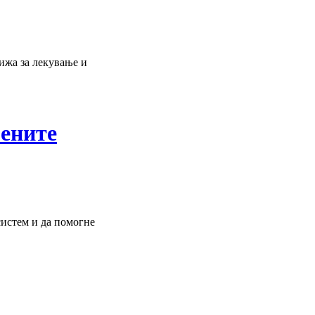
рижа за лекување и
ените
истем и да помогне