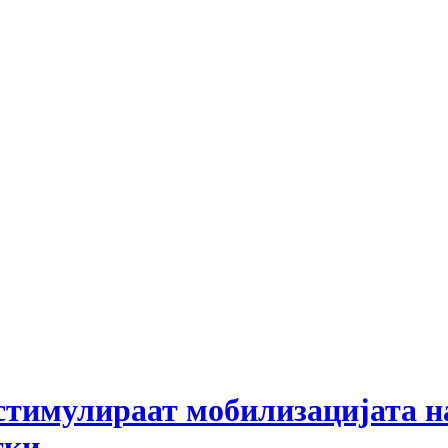
стимулираат мобилизацијата н
тки