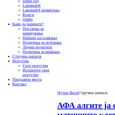
Црна сол
Lansinoh®
Lansinoh® козметика
Книги
Outlet
Како да нарачате?
Постапка за
нарачување
Начини на плаќање
Политика за испорака
Лични податоци
Политика за враќање
Стручни написи
Искуства
Сите искуства
Испратете свое
искуство
Продажни места
Контакт
Нутри Вита
Стручни написи
АФА алгите ја 
матичните кле