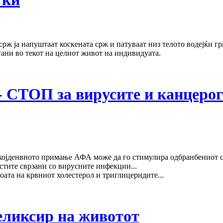
рж ја напуштаат коскената срж и патуваат низ телото водејќи г
гани во текот на целиот живот на индивидуата.
СТОП за вирусите и канцерог
којденвното примање АФА може да го стимулира одбранбениот с
стите сврзани со вирусните инфекции...
ата на крвниот холестерол и триглицеридите...
еликсир на животот