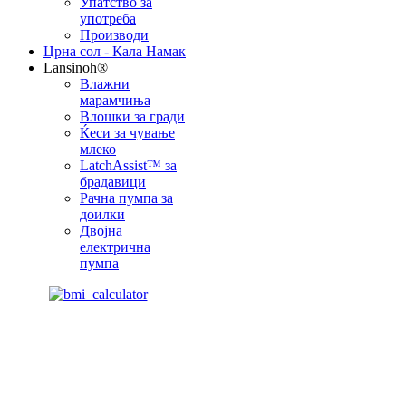
Упатство за
употреба
Производи
Црна сол - Кала Намак
Lansinoh®
Влажни
марамчиња
Влошки за гради
Ќеси за чување
млеко
LatchAssist™ за
брадавици
Рачна пумпа за
доилки
Двојна
електрична
пумпа