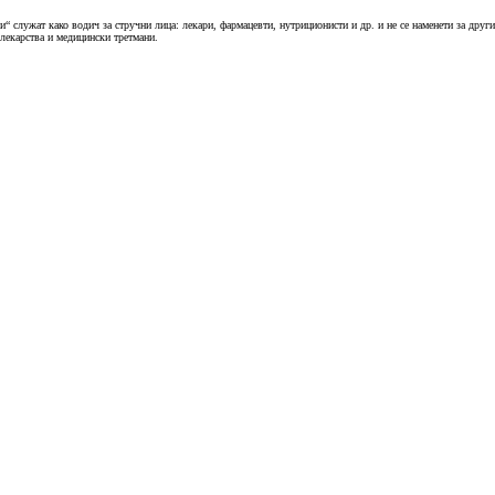
“ служат како водич за стручни лица: лекари, фармацевти, нутриционисти и др. и не се наменети за други
 лекарства и медицински третмани.