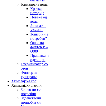
елементи
Јонизирана вода
Кратка
историја
Повеќе од
вода
Јонизатор
VS-70E
Зошто ни е
потребен?
Опис на
филтер PJ-
6000
Прашања и
одговори
Стерилизатор со
озон
Филтер за
туширање
Хималајска сол
Хималајски лампи
Зошто ни се
потребни
Здравствени
придобивки