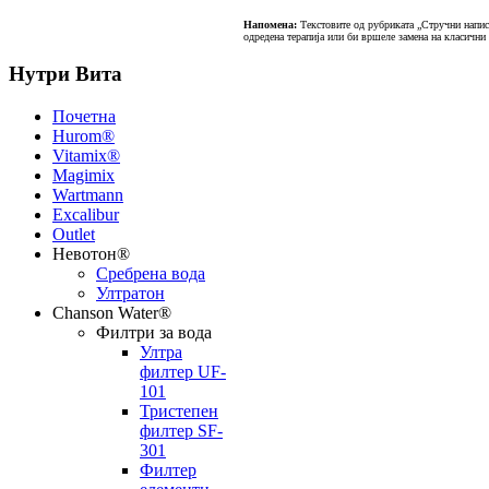
Напомена:
Текстовите од рубриката „Стручни написи
одредена терапија или би вршеле замена на класични
Нутри Вита
Почетна
Hurom®
Vitamix®
Magimix
Wartmann
Excalibur
Outlet
Невотон®
Сребрена вода
Ултратон
Chanson Water®
Филтри за вода
Ултра
филтер UF-
101
Тристепен
филтер SF-
301
Филтер