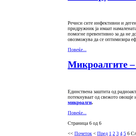
Речиси сите инфективни и деген
придружник ја имаат намаленат
помогне превентивно за да не д
овозможува да се оптимизира еф
Повеќе...
Микроалгите – 
Единствена заштита од радиоакт
потекнуваат од свежото овошје 
микроалги
.
Повеќе...
Страница 6 од 6
<<
Почеток
<
Пред
1
2
3
4
5
6
Сл