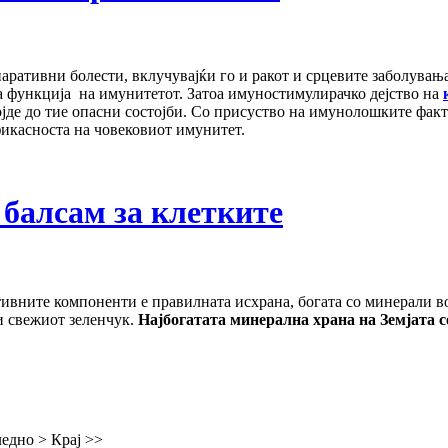
аративни болести, вклучувајќи го и ракот и срцевите заболувања
а функција на имунитетот. Затоа имуностимулирачко дејство на
ојде до тие опасни состојби. Со присуство на имунолошките фак
икасноста на човековиот имунитет.
балсам за клетките
ивните компоненти е правилната исхрана, богата со минерали в
и свежиот зеленчук.
Најбогатата минерална храна на Земјата 
едно
>
Крај
>>