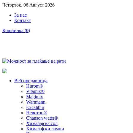
Четврток, 06 Август 2026
За нас
Контакт
Кошничка (
0
)
Веб продавница
Hurom®
Vitamix®
Magimix
Wartmann
Excalibur
Невотон®
Chanson water®
Хималајска сол
Хималајски лампи