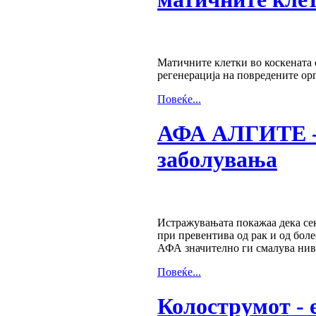
Матичните клетки во коскената с
регенерација на повредените ор
Повеќе...
АФА АЛГИТЕ - 
заболувања
Истражувањата покажаа дека се
при превентива од рак и од боле
АФА значително ги смалува ниво
Повеќе...
Колострумот - 