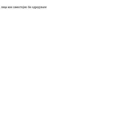
 лица кои самостојно би одредувале