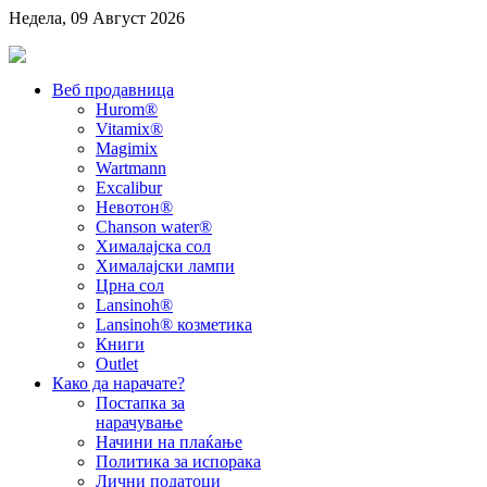
Недела, 09 Август 2026
Веб продавница
Hurom®
Vitamix®
Magimix
Wartmann
Excalibur
Невотон®
Chanson water®
Хималајска сол
Хималајски лампи
Црна сол
Lansinoh®
Lansinoh® козметика
Книги
Outlet
Како да нарачате?
Постапка за
нарачување
Начини на плаќање
Политика за испорака
Лични податоци