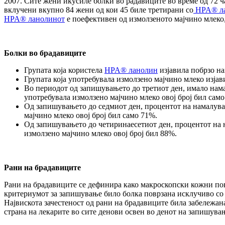
2007. Сите жени икусиле болки во радавиците во време од 72 ч
вклучени вкупно 84 жени од кои 45 биле третирани со
HPA® л
HPA® ланолинот
е поефективен од измолзеното мајчино млеко,
Болки во брадавиците
Групата која користела
HPA® ланолин
изјавила побрзо на
Групата која употребувала измолзено мајчино млеко изја
Во периодот од запишувањето до третиот ден, имало нама
употребувала измолзено мајчино млеко овој број бил само
Од запишувањето до седмиот ден, процентот на намалувањ
мајчино млеко овој број бил само 71%.
Од запишувањето до четиринаесетиот ден, процентот на 
измолзено мајчино млеко овој број бил 88%.
Рани на брадавиците
Рани на брадавиците се дефинира како макроскопски кожни повр
критериумот за запишување било болка поврзана исклучиво со д
Највискота зачестеност од рани на брадавиците била забележан
страна на лекарите во сите денови освен во денот на запишувањ