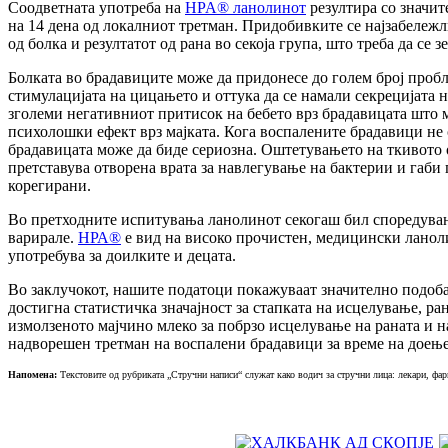
Соодветната употреба на
HPA® ланолинот
резултира со значит
на 14 дена од локалниот третман. Придобивките се најзабележли
од болка и резултатот од рана во секоја група, што треба да се
Болката во брадавиците може да придонесе до голем број пробл
стимулацијата на цицањето и оттука да се намали секрецијата н
зголеми негативниот притисок на бебето врз брадавицата што 
психолошки ефект врз мајката. Кога воспалените брадавици не 
брадавицата може да биде сериозна. Оштетувањето на ткивото 
претставува отворена врата за навлегување на бактерии и габ
корегирани.
Во претходните испитувања ланолинот секогаш бил споредуван 
варирале.
НРА®
е вид на високо прочистен, медицински ланоли
употребува за доилките и децата.
Во заклучокот, нашите податоци покажуваат значително подоба
достигна статистичка значајност за стапката на исцелување, р
измолзеното мајчино млеко за побрзо исцелување на раната и н
надворешен третман на воспалени брадавици за време на доење
Напомена:
Текстовите од рубриката „Стручни написи“ служат како водич за стручни лица: лекари, фарм
Живејте поздраво. Живејте посреќно. Живејте подолго. Со про