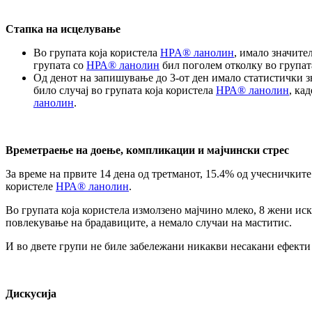
Стапка на исцелување
Во групата која користела
HPA® ланолин
, имало значите
групата со
НРА® ланолин
бил поголем отколку во групат
Од денот на запишување до 3-от ден имало статистички з
било случај во групата која користела
НРА® ланолин
, ка
ланолин
.
Времетраење на доење, компликации и мајчински стрес
За време на првите 14 дена од третманот, 15.4% од учесничките
користеле
НРА® ланолин
.
Во групата која користела измолзено мајчино млеко, 8 жени ис
повлекување на брадавиците, а немало случаи на маститис.
И во двете групи не биле забележани никакви несакани ефекти 
Дискусија