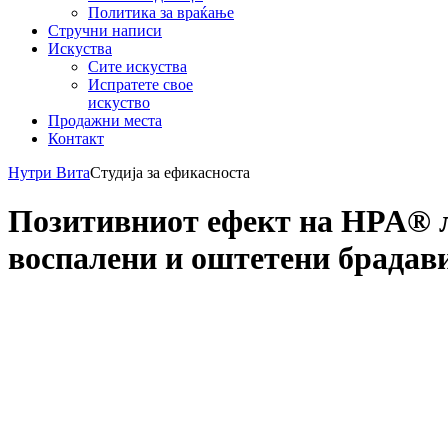
Политика за враќање
Стручни написи
Искуства
Сите искуства
Испратете свое
искуство
Продажни места
Контакт
Нутри Вита
Студија за ефикасноста
Позитивниот ефект на HPA® л
воспалени и оштетени брадави