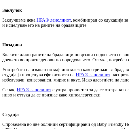
Заклучок
Заклучивме дека
НРА® ланолинот
, комбиниран со едукација з
и исцелувањето на раните на брадавиците.
Позадина
Болките и/или раните на брадавици поврзани со доењето се воо
доењето во првите денови по породувањето. Оттука, потребен е
Употребата на измолзено мајчино млеко како третман за брадав
студија ја проценува ефикасноста на
НРА® ланолинот
наспроти
избелувачи, конзерванси, мирис и вкус. Иако алергијата на лан
Сепак,
НРА® ланолинот
е ултра прочистен за да се отстранат 
ниво и оттука да се признае како хипоалергенски.
Студија
Спроведена во две болници сертифицирани од Baby-Friendly Hospi