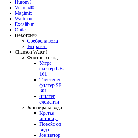
Hurom®
Vitamix®
Magimix
Wartmann
Excalibur
Outlet
Невотон®
Сребрена вода
Ултратон
Chanson Water®
Филтри за вода
Ултра
филтер UF-
101
Тристепен
филтер SF-
301
Филтер
елементи
Јонизирана вода
Кратка
историја
Повеќе од
вода
Јонизатор