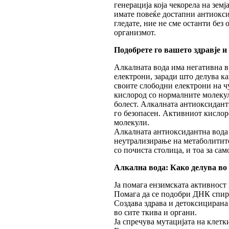
генерација која чекорела на зем
имате повеќе достапни антиокси
гледате, ние не сме останти без
организмот.
Подобрете го вашето здравје и
Алкалната вода има негативна в
електрони, заради што делува к
своите слободни електрони на ч
кислород со нормалните молеку
болест. Алкалната антиоксидант
го безопасен. Активниот кислор
молекули.
Алкалната антиоксидантна вода 
неутрализирање на метаболитите
со почиста столица, и тоа за сам
Алкална вода: Како делува во
Ја помага ензимската активност 
Помага да се подобри ДНК спира
Создава здрава и детоксицирана
во сите ткива и органи.
Ја спречува мутацијата на клетк