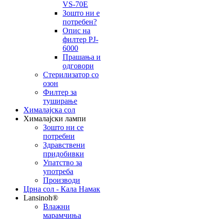
VS-70E
Зошто ни е
потребен?
Опис на
филтер PJ-
6000
Прашања и
одговори
Стерилизатор со
озон
Филтер за
туширање
Хималајска сол
Хималајски лампи
Зошто ни се
потребни
Здравствени
придобивки
Упатство за
употреба
Производи
Црна сол - Кала Намак
Lansinoh®
Влажни
марамчиња