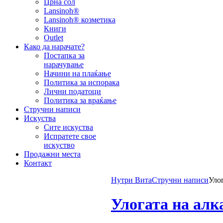
Црна сол
Lansinoh®
Lansinoh® козметика
Книги
Outlet
Како да нарачате?
Постапка за
нарачување
Начини на плаќање
Политика за испорака
Лични податоци
Политика за враќање
Стручни написи
Искуства
Сите искуства
Испратете свое
искуство
Продажни места
Контакт
Нутри Вита
Стручни написи
Уло
Улогата на алк