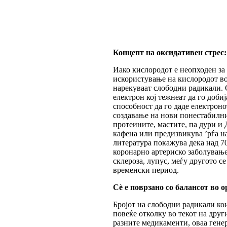
Концепт на оксидативен стрес:
Иако кислородот е неопходен за 
искористување на кислородот во 
нарекуваат слободни радикали. 
електрон кој тежнеат да го доби
способност да го даде електроно
создавање на нови понестабилни
протеините, мастите, па дури и 
кафена или предизвикува ’рѓа на
литература покажува дека над 70
коронарно артериско заболување,
склероза, лупус, меѓу другото с
временски период.
Сè е поврзано со балансот во 
Бројот на слободни радикали кои
повеќе отколку во текот на дру
разните медикаменти, оваа генер