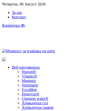
Четврток, 06 Август 2026
За нас
Контакт
Кошничка (
0
)
Веб продавница
Hurom®
Vitamix®
Magimix
Wartmann
Excalibur
Невотон®
Chanson water®
Хималајска сол
Хималајски лампи