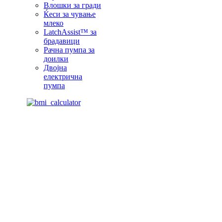
Влошки за гради
Ќеси за чување
млеко
LatchAssist™ за
брадавици
Рачна пумпа за
доилки
Двојна
електрична
пумпа