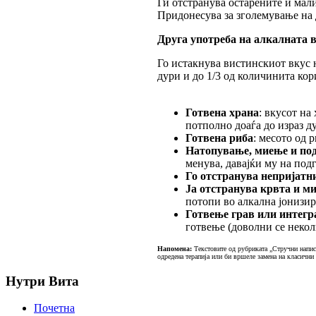
Ги отстранува остарените и мал
Придонесува за зголемување на
Друга употреба на алкалната в
Го истакнува вистинскиот вкус н
дури и до 1/3 од количинита ко
Готвена храна
: вкусот на
потполно доаѓа до израз д
Готвена риба
: месото од 
Натопување, миење и под
менува, давајќи му на под
Го отстранува непријатни
Ја отстранува крвта и ми
потопи во алкална јонизир
Готвење грав или интегр
готвење (доволни се неколк
Напомена:
Текстовите од рубриката „Стручни написи
одредена терапија или би вршеле замена на класични
Нутри Вита
Почетна