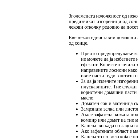
Зголемената изложеност од неко
предизвикат изгореници од сонц
лекови отколку редовно да посет
Еве некои едноставни домашни 
од сонце.
Првото предупредување кое
не можете да ја избегнете
ефектот. Користете очила 
направените лосиони како 
овие пасти нуди заштита н
За да ја излечите изгорени
плускавиците. Тие служат 
користени домашни пасти з
масло.
Доматен сок и матеница см
Замрзната зелка или листо
Ако е зафатена кожата под
компир или домат на тие м
Капење во када со ладна в
Ако зафатената област е м
Капењето во вода која е п