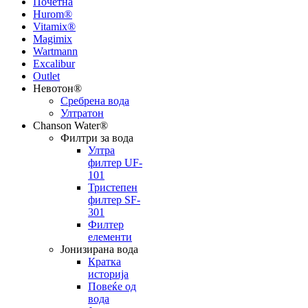
Почетна
Hurom®
Vitamix®
Magimix
Wartmann
Excalibur
Outlet
Невотон®
Сребрена вода
Ултратон
Chanson Water®
Филтри за вода
Ултра
филтер UF-
101
Тристепен
филтер SF-
301
Филтер
елементи
Јонизирана вода
Кратка
историја
Повеќе од
вода