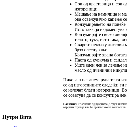
Сок од краставица и сок о
изгореници.
Мешање на камилица и масл
ова освежувачко капење се
Конзумирањето на повеќе в
Исто така, ја надоместува 
Конзумирајте свежо овошје
телото, туку, исто така, в
Сварете неколку листови м
брзо олеснување.
Конзумирајте храна богата
Паста од куркума и сандал
Уште еден лек за лечење н
масло од пченични никулц
Никогаш не занемарувајте ги из
се од изгорениците следејќи ги 
се излечат благи изгореници. В
се советува да се консултира лек
Напомена:
Текстовите од рубриката „Стручни написи
одредена терапија или би вршеле замена на класични
Нутри Вита