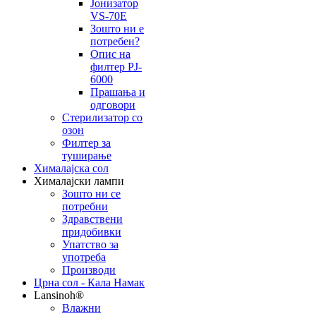
Јонизатор
VS-70E
Зошто ни е
потребен?
Опис на
филтер PJ-
6000
Прашања и
одговори
Стерилизатор со
озон
Филтер за
туширање
Хималајска сол
Хималајски лампи
Зошто ни се
потребни
Здравствени
придобивки
Упатство за
употреба
Производи
Црна сол - Кала Намак
Lansinoh®
Влажни