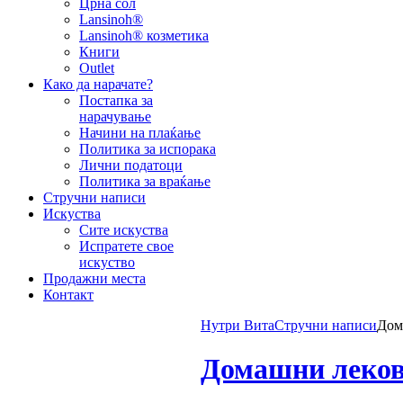
Црна сол
Lansinoh®
Lansinoh® козметика
Книги
Outlet
Како да нарачате?
Постапка за
нарачување
Начини на плаќање
Политика за испорака
Лични податоци
Политика за враќање
Стручни написи
Искуства
Сите искуства
Испратете свое
искуство
Продажни места
Контакт
Нутри Вита
Стручни написи
Дом
Домашни лекови