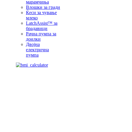
марамчиња
Влошки за гради
Ќеси за чување
млеко
LatchAssist™ за
брадавици
Рачна пумпа за
доилки
Двојна
електрична
пумпа