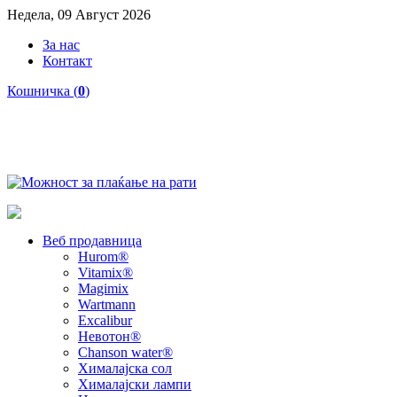
Недела, 09 Август 2026
За нас
Контакт
Кошничка (
0
)
Веб продавница
Hurom®
Vitamix®
Magimix
Wartmann
Excalibur
Невотон®
Chanson water®
Хималајска сол
Хималајски лампи