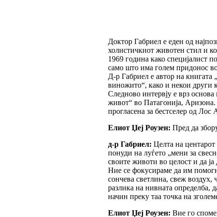
Доктор Габриел е еден од најпо
холистичкиот животен стил и к
1969 година како специјалист по
само што има голем придонос во 
Д-р Габриел е автор на книгата 
виножито“, како и некои други 
Следново интервју е врз основа
живот“ во Патагонија, Аризона.
прогласена за бестселер од Лос 
Елиот Џеј Роузен:
Пред да збору
д-р Габриел:
Целта на центарот 
понуди на луѓето „мени за свес
своите животи во целост и да ја
Ние се фокусираме да им помогн
сончева светлина, свеж воздух, 
разлика на нивната определба, да
начин преку таа точка на зголем
Елиот Џеј Роузен:
Вие го спомен