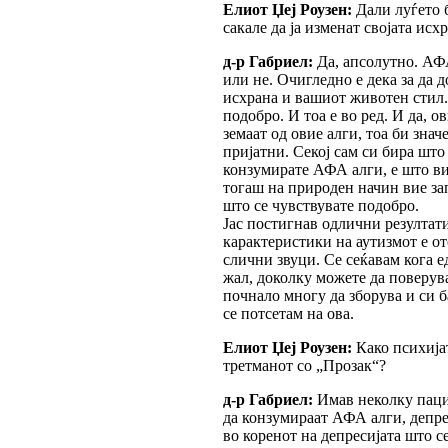
Елиот Џеј Роузен:
Дали луѓето б
сакале да ја изменат својата исх
д-р Габриел:
Да, апсолутно. АФА
или не. Очигледно е дека за да 
исхрана и вашиот животен стил.
подобро. И тоа е во ред. И да, о
земаат од овие алги, тоа би зна
пријатни. Секој сам си бира што
конзумирате АФА алги, е што вие
тогаш на природен начин вие за
што се чувствувате подобро.
Јас постигнав одлични резултати
карактеристики на аутизмот е о
слични звуци. Се сеќавам кога е
жал, доколку можете да поверува
почнало многу да зборува и си б
се потсетам на ова.
Елиот Џеј Роузен:
Како психија
третманот со „Прозак“?
д-р Габриел:
Имав неколку пацие
да конзумираат АФА алги, депре
во коренот на депресијата што с