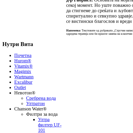
секој момент. Но уште поважно о
да стигнеме до среќата и љубов
спиритуално и севкупно здравје.
се вистински благослов и вреди 
Напомена:
Текстовите од рубриката „Стручни написи
одредена терапија или би вршеле замена на класични
Нутри Вита
Почетна
Hurom®
Vitamix®
Magimix
Wartmann
Excalibur
Outlet
Невотон®
Сребрена вода
Ултратон
Chanson Water®
Филтри за вода
Ултра
филтер UF-
101