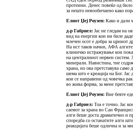
протеини. Денес повеќе од било 
за нешто невообичаено како пор
Елиот Џеј Роузен:
Како и дали 
д-р Габриел:
Јас не гледам на о
вид на енергии кои ни биле даде
млечен осот е добра за црниот д
На ист таков начин, АФА алгите 
клиничко истражување кои покаж
на централниот нервен систем. 
минерали. Навистина, тие содрж
храна, но ова претставува само
шема што е креација на Бог. Јас 
кои се направени од човечка рак
во жива форма, за мене претста
Елиот Џеј Роузен:
Вие бевте ед
д-р Габриел:
Тоа е точно. Јас к
саемот за храна во Сан Францис
алги беше доста драматично и п
споредба со останатите алги шт
реакцијата беше одлична и за мн