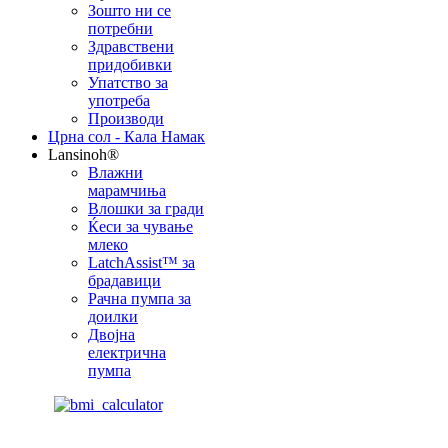
Зошто ни се
потребни
Здравствени
придобивки
Упатство за
употреба
Производи
Црна сол - Кала Намак
Lansinoh®
Влажни
марамчиња
Влошки за гради
Ќеси за чување
млеко
LatchAssist™ за
брадавици
Рачна пумпа за
доилки
Двојна
електрична
пумпа