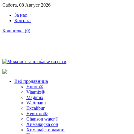
Сабота, 08 Август 2026
За нас
Контакт
Кошничка (
0
)
Веб продавница
Hurom®
Vitamix®
Magimix
Wartmann
Excalibur
Невотон®
Chanson water®
Хималајска сол
Хималајски лампи