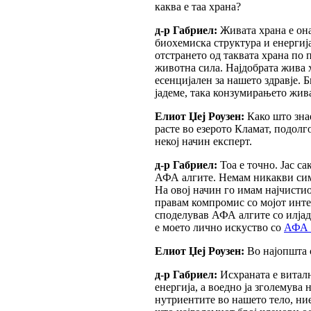
каква е таа храна?
д-р Габриел:
Живата храна е она
биохемиска структура и енергија
отстрането од таквата храна по 
животна сила. Најдобрата жива х
есенцијален за нашето здравје. 
јадеме, така конзумирањето жива
Елиот Џеј Роузен:
Како што зна
расте во езерото Кламат, подолго
некој начин експерт.
д-р Габриел:
Тоа е точно. Jас с
АФА алгите. Немам никакви сим
На овој начин го имам најчисти
правам компромис со мојот интег
споделував АФА алгите со илјадн
е моето лично искуство со
АФА 
Елиот Џеј Роузен:
Во најопшта с
д-р Габриел:
Исхраната е виталн
енергија, а воедно ја зголемува
нутриентите во нашето тело, ние