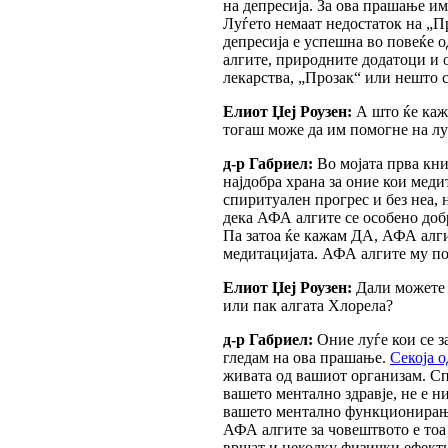
на депресија. За ова прашање им
Луѓето немаат недостаток на „Пр
депресија е успешна во повеќе 
алгите, природните додатоци и 
лекарства, „Прозак“ или нешто с
Елиот Џеј Роузен:
А што ќе каже
тогаш може да им помогне на лу
д-р Габриел:
Во мојата прва кни
најдобра храна за оние кои меди
спиритуален прогрес и без неа, 
дека АФА алгите се особено добр
Па затоа ќе кажам ДА, АФА алги
медитацијата. АФА алгите му по
Елиот Џеј Роузен:
Дали можете 
или пак алгата Хлорела?
д-р Габриел:
Оние луѓе кои се за
гледам на ова прашање.
Секоја о
живата од вашиот организам. Спи
вашето ментално здравје, не е н
вашето ментално функционирање.
АФА алгите за човештвото е тоа 
вршат и неколку физички ефекти