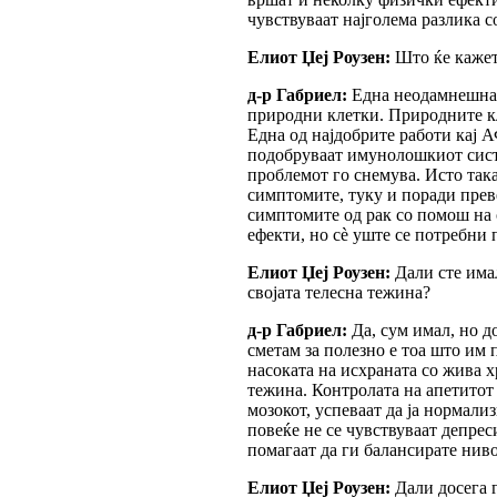
чувствуваат најголема разлика 
Елиот Џеј Роузен:
Што ќе кажет
д-р Габриел:
Една неодамнешна 
природни клетки. Природните кл
Една од најдобрите работи кај А
подобруваат имунолошкиот систе
проблемот го снемува. Исто така
симптомите, туку и поради прев
симптомите од рак со помош на
ефекти, но сè уште се потребни 
Елиот Џеј Роузен:
Дали сте имал
својата телесна тежина?
д-р Габриел:
Да, сум имал, но д
сметам за полезно е тоа што им 
насоката на исхраната со жива х
тежина. Контролата на апетитот
мозокот, успеваат да ја нормали
повеќе не се чувствуваат депрес
помагаат да ги балансирате ниво
Елиот Џеј Роузен:
Дали досега 