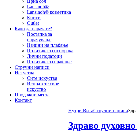
Црна сол
Lansinoh®
Lansinoh® козметика
Книги
Outlet
Како да нарачате?
Постапка за
нарачување
Начини на плаќање
Политика за испорака
Лични податоци
Политика за враќање
Стручни написи
Искуства
Сите искуства
Испратете свое
искуство
Продажни места
Контакт
Нутри Вита
Стручни написи
Здр
Здраво духовно