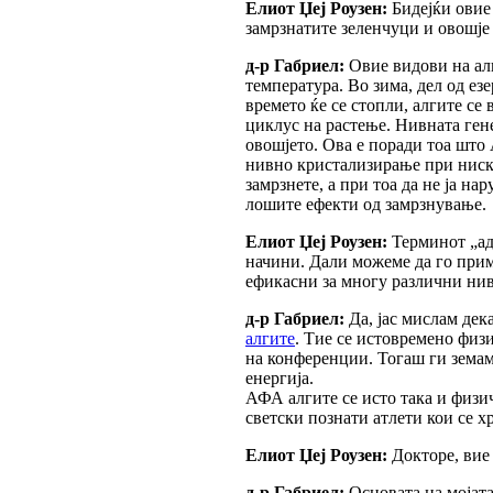
Елиот Џеј Роузен:
Бидејќи овие 
замрзнатите зеленчуци и овошје
д-р Габриел:
Овие видови на алг
температура. Во зима, дел од ез
времето ќе се стопли, алгите се
циклус на растење. Нивната гене
овошјето. Ова е поради тоа што
нивно кристализирање при ниск
замрзнете, а при тоа да не ја на
лошите ефекти од замрзнување.
Елиот Џеј Роузен:
Терминот „ада
начини. Дали можеме да го прим
ефикасни за многу различни нив
д-р Габриел:
Да, јас мислам дек
алгите
. Тие се истовремено физ
на конференции. Тогаш ги земам
енергија.
АФА алгите се исто така и физи
светски познати атлети кои се х
Елиот Џеј Роузен:
Докторе, вие
д-р Габриел:
Основата на мојата 