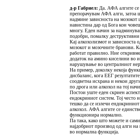
д-р Габриел:
Да. АФА алгите се 
препорачувам АФА алги, затоа ш
надмине зависноста на мозокот ш
навистина дар од Бога кон човеш
многу. Еден начин за надминувањ
подобри, помалку деструктивни 
Кај алкохолизмот и зависноста о
мозокот и мозочните бранови. К
работат правилно. Ние откривме 
додаток на амино киселини во ис
нарушување во централниот нер
На пример, доколку некоја функ
дисбаланс, кога ЕЕГ резултатите
соодветна исхрана и некои друг
по дрога или алкохол на тој на
Постои уште еден скриен аспект 
ендокриниот систем. Тој често 
тешко да се излечи ендокриниот 
алкохол. АФА алгите се единств
функционира нормално.
Па така, како што можете и сами
најдобриот производ од алги на 
во нормална функција.