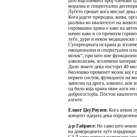
што најголемиот број членови од
морална и спиритуална дегенера
Луѓето грешат кога мислат дека
Кога јадете природна, жива, орг
разлика во квалитетот на живото
сиромашна храна е како на автом
начин како и со премиум гориво.
луѓе, дури и некои медицински л
Супериорната исхрана ја зголем
емоционален и спиритуален план
мозок“, при што ние функционир
алкохолизам, зголемена хиперак
Дали знаете дека постојат 40 ми
биолошко променет мозок кој е 
нервен систем, функциите на моз
зависни од дрога, алкохол, кои 
од било која храна овие алги н
добросостојба. Постои квалитете
алгите.
Елиот Џеј Роузен:
Кога некои лу
концепт идејата дека определени 
д-р Габриел:
Не само што некои 
на домородните луѓе илјадници 
САД еден период развиваше сист