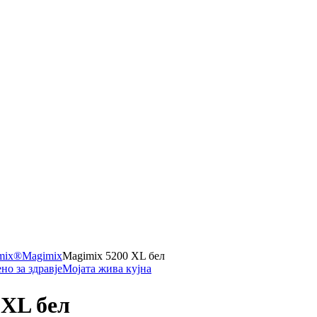
mix®
Magimix
Magimix 5200 XL бел
но за здравје
Мојата жива кујна
 XL бел