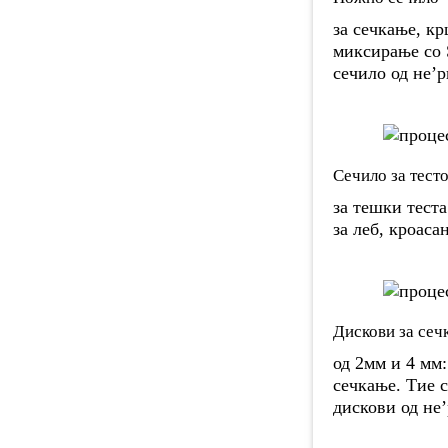
за сечкање, к
миксирање со S
сечило од не’р
Сечило за тест
за тешки теста
за леб, кроаса
Дискови за сеч
од 2мм и 4 мм
сечкање. Тие с
дискови од не