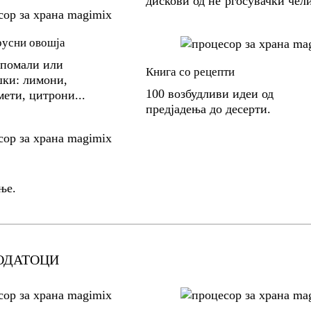
дискови од не’рѓосувачки чел
русни овошја
а помали или
Книга со рецепти
ки: лимони,
100 возбудливи идеи од
ети, цитрони...
предјадења до десерти.
ње.
ОДАТОЦИ