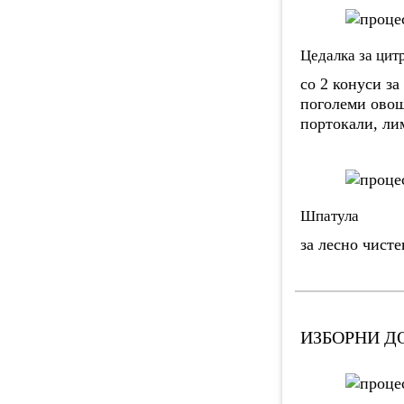
Цедалка за цит
со 2 конуси з
поголеми овош
портокали, лим
Шпатула
за лесно чисте
ИЗБОРНИ Д