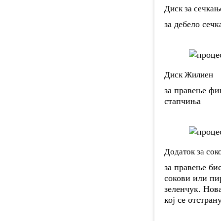
Диск за сечкањ
за дебело сеч
Диск Жилиен
за правење фи
стапчиња
Додаток за сок
за правење би
сокови или пи
зеленчук. Нов
кој се отстран