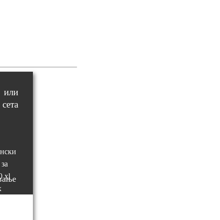
 или
сета
вање