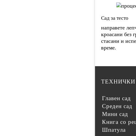
Сад за тесто
направете леп
кроасани без 
стасани и исп
време.
ТЕХНИЧКИ
Главен сад
Среден сад
Мини сад
Книга со ре
Шпатула