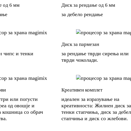
е од 6 мм
Диск за рендање од 6 мм
кање
за дебело рендање
Диск за пармезан
н чипс и тенки
за рендање тврди сирења или
тврди чоколади.
ови
Креативен комплет
стри или погусти
идеален за изразување на
реа од овошје и
креативноста: Жилиен диск за
а кошница со обрач
тенки стапчиња, диск за дебе
ува.
стапчиња и диск со жлебови.