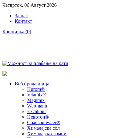
Четврток, 06 Август 2026
За нас
Контакт
Кошничка (
0
)
Веб продавница
Hurom®
Vitamix®
Magimix
Wartmann
Excalibur
Невотон®
Chanson water®
Хималајска сол
Хималајски лампи