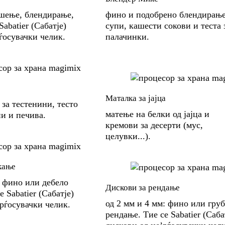
ршење, блендирање,
фино и подобрено блендирање
abatier (Сабатје)
супи, кашести сокови и теста 
ѓосувачки челик.
палачинки.
о
Маталка за јајца
 за тестенини, тесто
матење на белки од јајца и
ни и печива.
кремови за десерти (мус,
целувки...).
кање
: фино или дебело
Дискови за рендање
е Sabatier (Сабатје)
од 2 мм и 4 мм: фино или гру
’рѓосувачки челик.
рендање. Тие се Sabatier (Саба