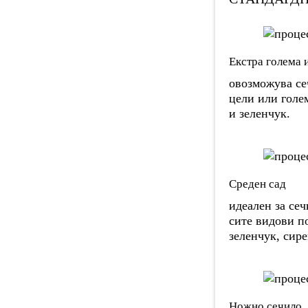
Екстра голема 
овозможува се
цели или голе
и зеленчук.
Среден сад
идеален за се
сите видови п
зеленчук, сире
Ножно сечило