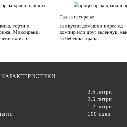
Сад за пасирање
чиња, торти и
за вкусни домашни пиреа од
грижа. Миксирани,
компир или друг зеленчук, ка
ечени во исто
за бебешка храна.
 КАРАКТЕРИСТИКИ
3.6 литри
2.6 литри
1.2 литри
цепти
100 идеи
1