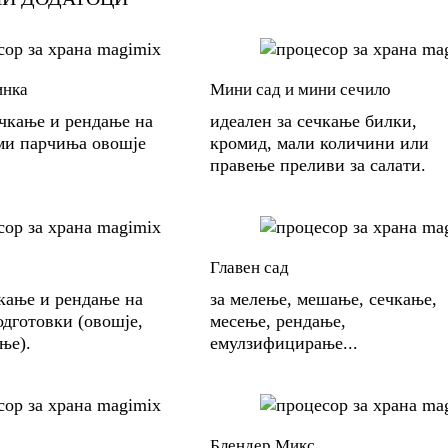
инка
Мини сад и мини сечило
чкање и рендање на
идеален за сечкање билки,
ми парчиња овошје
кромид, мали количини или
правење преливи за салати.
Главен сад
чкање и рендање на
за мелење, мешање, сечкање,
одготовки (овошје,
месење, рендање,
ње).
емулзифицирање...
Блендер Микс