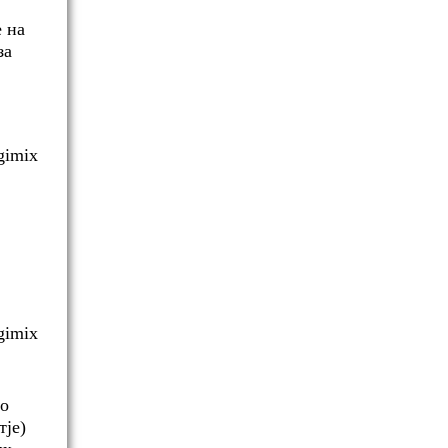
 на
за
бо
тје)