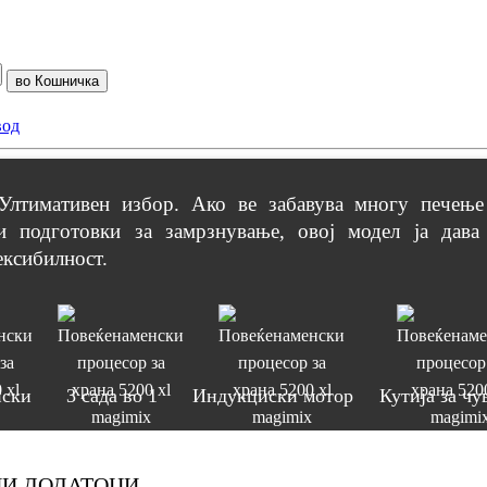
вод
Ултимативен избор. Ако ве забавува многу печење
и подготовки за замрзнување, овој модел ја дава 
ексибилност.
нски
3 сада во 1
Индукциски мотор
Кутија за чу
НИ ДОДАТОЦИ