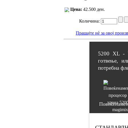
Цена:
42.500 ден.
Количина:
Прашајте нè за овој произ
5200 XL - 
готвење, ил
потребна фл
Повеќенаме
СТАНДАРД