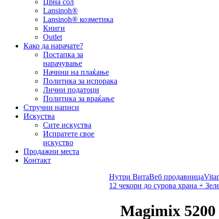
Црна сол
Lansinoh®
Lansinoh® козметика
Книги
Outlet
Како да нарачате?
Постапка за
нарачување
Начини на плаќање
Политика за испорака
Лични податоци
Политика за враќање
Стручни написи
Искуства
Сите искуства
Испратете свое
искуство
Продажни места
Контакт
Нутри Вита
Веб продавница
Vita
12 чекори до сурова храна + Зеле
Magimix 5200