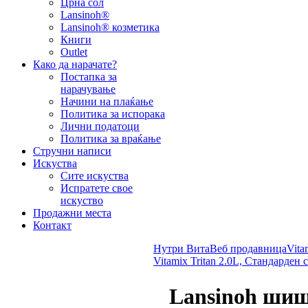
Црна сол
Lansinoh®
Lansinoh® козметика
Книги
Outlet
Како да нарачате?
Постапка за
нарачување
Начини на плаќање
Политика за испорака
Лични податоци
Политика за враќање
Стручни написи
Искуства
Сите искуства
Испратете свое
искуство
Продажни места
Контакт
Нутри Вита
Веб продавница
Vita
Vitamix Tritan 2.0L, Стандарден 
Lansinoh шише