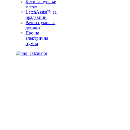
Ќеси за чување
млеко
LatchAssist™ за
брадавици
Рачна пумпа за
доилки
Двојна
електрична
пумпа