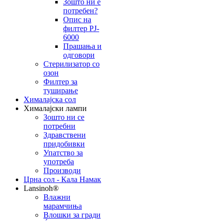
Зошто ни е
потребен?
Опис на
филтер PJ-
6000
Прашања и
одговори
Стерилизатор со
озон
Филтер за
туширање
Хималајска сол
Хималајски лампи
Зошто ни се
потребни
Здравствени
придобивки
Упатство за
употреба
Производи
Црна сол - Кала Намак
Lansinoh®
Влажни
марамчиња
Влошки за гради