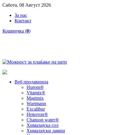
Сабота, 08 Август 2026
За нас
Контакт
Кошничка (
0
)
Веб продавница
Hurom®
Vitamix®
Magimix
Wartmann
Excalibur
Невотон®
Chanson water®
Хималајска сол
Хималајски лампи