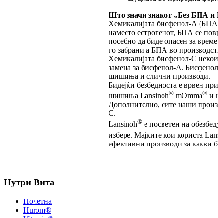
Што значи знакот „Без БПА и
Хемикалијата бисфенол-А (БПА)
наместо естрогенот, БПА се повр
посебно да биде опасен за време
го забранија БПА во производст
Хемикалијата бисфенол-С некои 
замена за бисфенол-А. Бисфеноло
шишиња и слични производи.
Бидејќи безбедноста е врвен при
®
®
шишиња Lansinoh
mOmma
и 
Дополнително, сите наши произв
С.
®
Lansinoh
е посветен на обезбед
избере. Мајките кои користа Lan
ефективни производи за какви б
Нутри Вита
Почетна
Hurom®