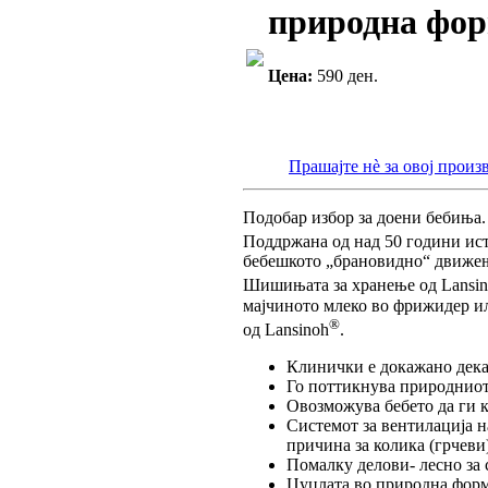
природна фо
Цена:
590 ден.
Прашајте нè за овој произ
Подобар избор за доени бебиња.
Поддржана од над 50 години ис
бебешкото „брановидно“ движење
Шишињата за хранење од Lansi
мајчиното млеко во фрижидер ил
®
од Lansinoh
.
Клинички е докажано дека 
Го поттикнува природниот
Овозможува бебето да ги 
Системот за вентилација н
причина за колика (грчеви
Помалку делови- лесно за
Цуцлата во природна форм