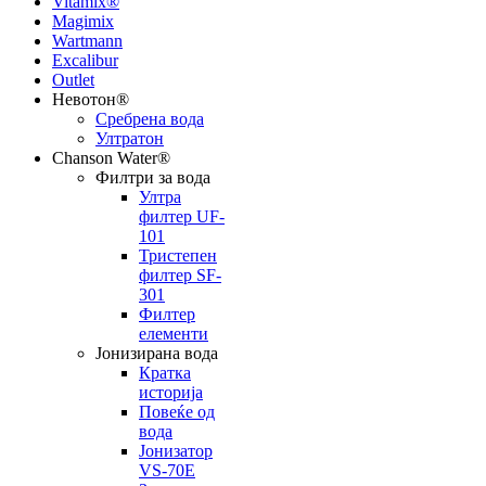
Vitamix®
Magimix
Wartmann
Excalibur
Outlet
Невотон®
Сребрена вода
Ултратон
Chanson Water®
Филтри за вода
Ултра
филтер UF-
101
Тристепен
филтер SF-
301
Филтер
елементи
Јонизирана вода
Кратка
историја
Повеќе од
вода
Јонизатор
VS-70E