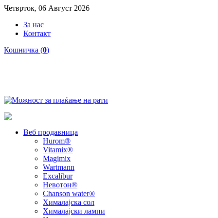
Четврток, 06 Август 2026
За нас
Контакт
Кошничка (
0
)
Веб продавница
Hurom®
Vitamix®
Magimix
Wartmann
Excalibur
Невотон®
Chanson water®
Хималајска сол
Хималајски лампи