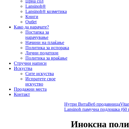
Црна сол
Lansinoh®
Lansinoh® козметика
Книги
Outlet
Како да нарачате?
Постапка за
нарачување
Начини на плаќање
Политика за испорака
Лични податоци
Политика за враќање
Стручни написи
Искуства
Сите искуства
Испратете свое
искуство
Продажни места
Контакт
Нутри Вита
Веб продавница
Vita
Lansinoh памучна подлошка (60
Иноксна полиц