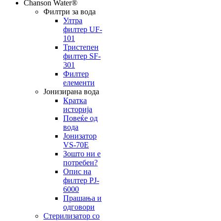
Chanson Water®
Филтри за вода
Ултра
филтер UF-
101
Тристепен
филтер SF-
301
Филтер
елементи
Јонизирана вода
Кратка
историја
Повеќе од
вода
Јонизатор
VS-70E
Зошто ни е
потребен?
Опис на
филтер PJ-
6000
Прашања и
одговори
Стерилизатор со