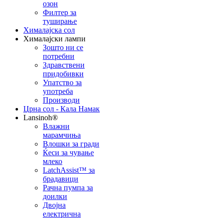
озон
Филтер за
туширање
Хималајска сол
Хималајски лампи
Зошто ни се
потребни
Здравствени
придобивки
Упатство за
употреба
Производи
Црна сол - Кала Намак
Lansinoh®
Влажни
марамчиња
Влошки за гради
Ќеси за чување
млеко
LatchAssist™ за
брадавици
Рачна пумпа за
доилки
Двојна
електрична