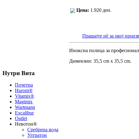
Цена:
1.920 ден.
Прашајте нè за овој произ
Иноксна полица за професионалн
Димензии: 35,5 cm х 35,5 cm.
Нутри Вита
Почетна
Hurom®
Vitamix®
Magimix
Wartmann
Excalibur
Outlet
Невотон®
Сребрена вода
Ултратон