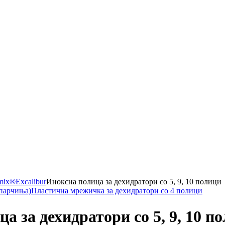
mix®
Excalibur
Иноксна полица за дехидратори со 5, 9, 10 полици
 парчиња)
Пластична мрежичка за дехидратори со 4 полици
а за дехидратори со 5, 9, 10 п