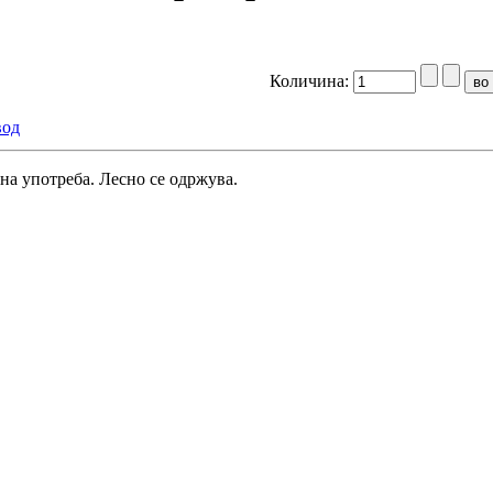
Количина:
вод
а употреба. Лесно се одржува.