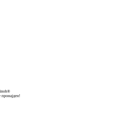
sinoh®
е пронајден!