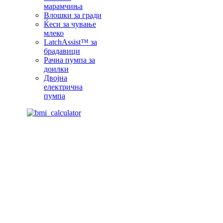
марамчиња
Влошки за гради
Ќеси за чување
млеко
LatchAssist™ за
брадавици
Рачна пумпа за
доилки
Двојна
електрична
пумпа