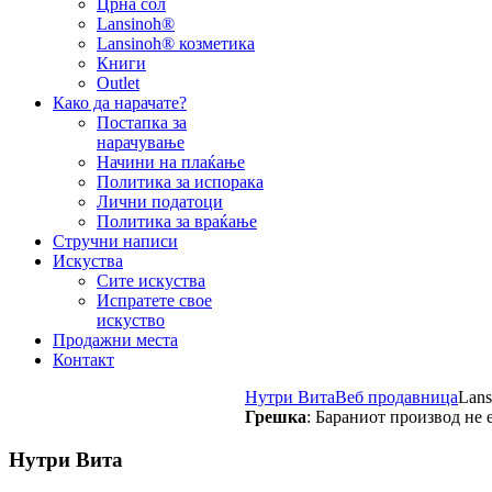
Црна сол
Lansinoh®
Lansinoh® козметика
Книги
Outlet
Како да нарачате?
Постапка за
нарачување
Начини на плаќање
Политика за испорака
Лични податоци
Политика за враќање
Стручни написи
Искуства
Сите искуства
Испратете свое
искуство
Продажни места
Контакт
Нутри Вита
Веб продавница
Lan
Грешка
: Бараниот производ не 
Нутри Вита