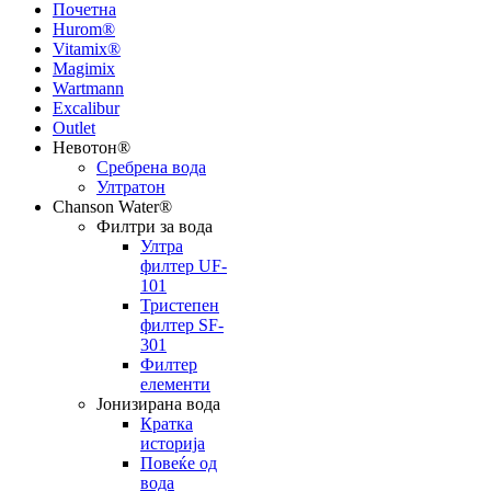
Почетна
Hurom®
Vitamix®
Magimix
Wartmann
Excalibur
Outlet
Невотон®
Сребрена вода
Ултратон
Chanson Water®
Филтри за вода
Ултра
филтер UF-
101
Тристепен
филтер SF-
301
Филтер
елементи
Јонизирана вода
Кратка
историја
Повеќе од
вода