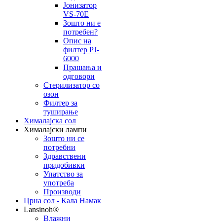
Јонизатор
VS-70E
Зошто ни е
потребен?
Опис на
филтер PJ-
6000
Прашања и
одговори
Стерилизатор со
озон
Филтер за
туширање
Хималајска сол
Хималајски лампи
Зошто ни се
потребни
Здравствени
придобивки
Упатство за
употреба
Производи
Црна сол - Кала Намак
Lansinoh®
Влажни