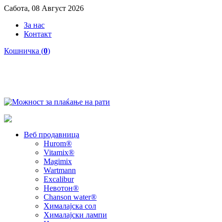
Сабота, 08 Август 2026
За нас
Контакт
Кошничка (
0
)
Веб продавница
Hurom®
Vitamix®
Magimix
Wartmann
Excalibur
Невотон®
Chanson water®
Хималајска сол
Хималајски лампи