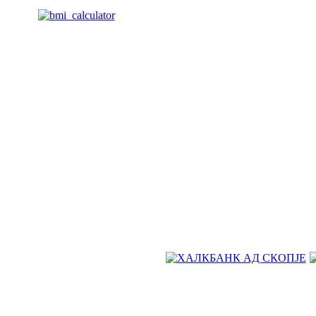
Живејте поздраво. Живејте посреќно. Живејте подолго. Со про