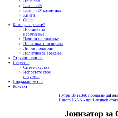
Црна сол
Lansinoh®
Lansinoh® козметика
Книги
Outlet
Како да нарачате?
Постапка за
нарачување
Начини на плаќање
Политика за испорака
Лични податоци
Политика за враќање
Стручни написи
Искуства
Сите искуства
Испратете свое
искуство
Продажни места
Контакт
Нутри Вита
Веб продавница
Нев
Hurom H-АА - црн
Lansinoh стак
Јонизатор за