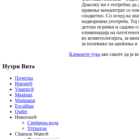
Доколку ви е потребно да 
правење концентрат се пов
соодветно. Со оглед на зн
надворешна употреба. Тој 
детски играчки и садови с
елиминација на патогените
во козметологијата, за мие
за полевање на цвеќиња и 
Кликнете тука
ако сакате да ја
Нутри Вита
Почетна
Hurom®
Vitamix®
Magimix
Wartmann
Excalibur
Outlet
Невотон®
Сребрена вода
Ултратон
Chanson Water®