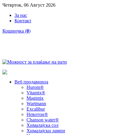
Четврток, 06 Август 2026
За нас
Контакт
Кошничка (
0
)
Веб продавница
Hurom®
Vitamix®
Magimix
Wartmann
Excalibur
Невотон®
Chanson water®
Хималајска сол
Хималајски лампи