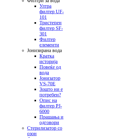
Филтри за вода
Ултра
филтер UF-
101
Тристепен
филтер SF-
301
Филтер
елементи
Јонизирана вода
Кратка
историја
Повеќе од
вода
Јонизатор
VS-70E
Зошто ни е
потребен?
Опис на
филтер PJ-
6000
Прашања и
одговори
Стерилизатор со
озон