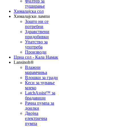
Филтер за
туширање
Хималајска сол
Хималајски лампи
Зошто ни се
потребни
Здравствени
придобивки
Упатство за
употреба
Производи
Црна сол - Кала Намак
Lansinoh®
Влажни
марамчиња
Влошки за гради
Ќеси за чување
млеко
LatchAssist™ за
брадавици
Рачна пумпа за
доилки
Двојна
електрична
пумпа