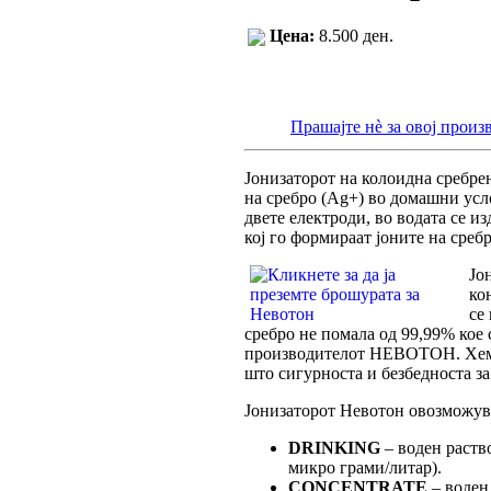
Цена:
8.500 ден.
Прашајте нè за овој произ
Јонизаторот на колоидна сребрен
на сребро (Ag+) во домашни усл
двете електроди, во водата се и
кој го формираат јоните на сребр
Јо
ко
се
сребро не помала од 99,99% кое 
производителот НЕВОТОН. Хемис
што сигурноста и безбедноста за
Јонизаторот Невотон овозможу
DRINKING
– воден раство
микро грами/литар).
CONCENTRATE
– воден 