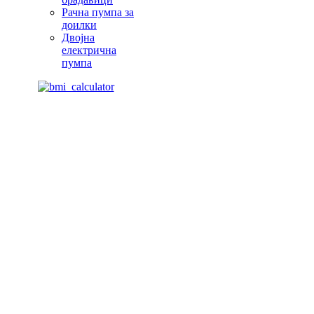
Рачна пумпа за
доилки
Двојна
електрична
пумпа
Живејте поздраво. Живејте посреќно. Живејте подолго. Со про