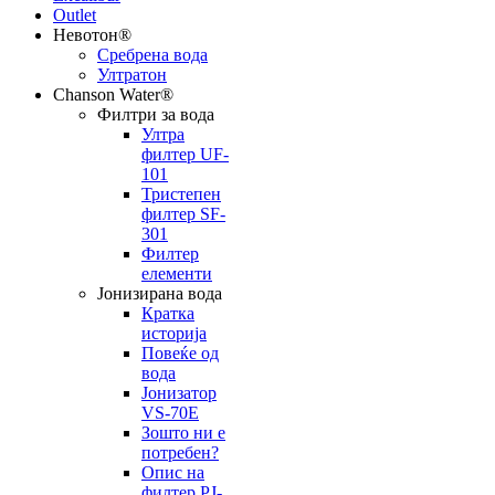
Outlet
Невотон®
Сребрена вода
Ултратон
Chanson Water®
Филтри за вода
Ултра
филтер UF-
101
Тристепен
филтер SF-
301
Филтер
елементи
Јонизирана вода
Кратка
историја
Повеќе од
вода
Јонизатор
VS-70E
Зошто ни е
потребен?
Опис на
филтер PJ-