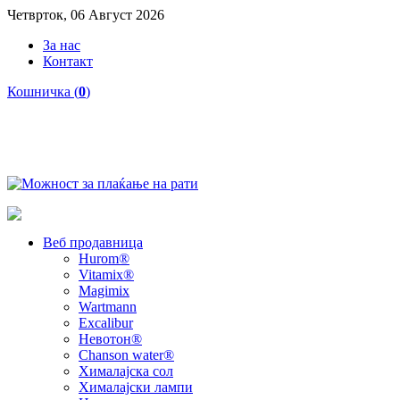
Четврток, 06 Август 2026
За нас
Контакт
Кошничка (
0
)
Веб продавница
Hurom®
Vitamix®
Magimix
Wartmann
Excalibur
Невотон®
Chanson water®
Хималајска сол
Хималајски лампи