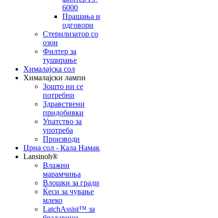
6000
Прашања и
одговори
Стерилизатор со
озон
Филтер за
туширање
Хималајска сол
Хималајски лампи
Зошто ни се
потребни
Здравствени
придобивки
Упатство за
употреба
Производи
Црна сол - Кала Намак
Lansinoh®
Влажни
марамчиња
Влошки за гради
Ќеси за чување
млеко
LatchAssist™ за
брадавици