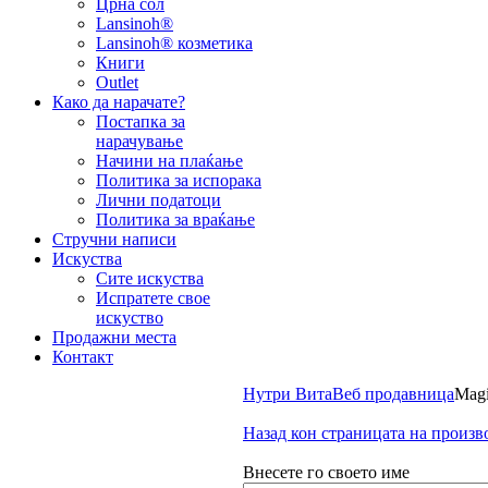
Црна сол
Lansinoh®
Lansinoh® козметика
Книги
Outlet
Како да нарачате?
Постапка за
нарачување
Начини на плаќање
Политика за испорака
Лични податоци
Политика за враќање
Стручни написи
Искуства
Сите искуства
Испратете свое
искуство
Продажни места
Контакт
Нутри Вита
Веб продавница
Mag
Назад кон страницата на произв
Внесете го своето име