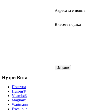
Адреса за е-пошта
Внесете порака
Нутри Вита
Почетна
Hurom®
Vitamix®
Magimix
Wartmann
Excalibur