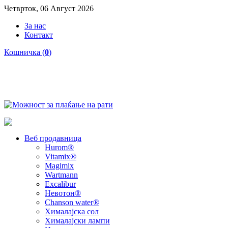
Четврток, 06 Август 2026
За нас
Контакт
Кошничка (
0
)
Веб продавница
Hurom®
Vitamix®
Magimix
Wartmann
Excalibur
Невотон®
Chanson water®
Хималајска сол
Хималајски лампи