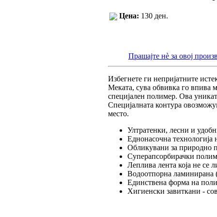
Цена:
130 ден.
Прашајте нè за овој произ
Избегнете ги непријатните исте
Меката, сува обвивка го впива м
специјален полимер. Ова уникатн
Специјалната контура овозможув
место.
Ултратенки, лесни и удоб
Еднонасочна технологија 
Обликувани за природно п
Суперапсорбирачки полим
Леплива лента која не се л
Водоотпорна ламинирана (
Единствена форма на полим
Хигиенски завиткани - сов