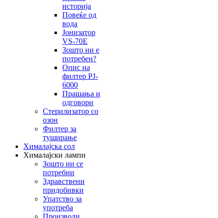
историја
Повеќе од
вода
Јонизатор
VS-70E
Зошто ни е
потребен?
Опис на
филтер PJ-
6000
Прашања и
одговори
Стерилизатор со
озон
Филтер за
туширање
Хималајска сол
Хималајски лампи
Зошто ни се
потребни
Здравствени
придобивки
Упатство за
употреба
Производи