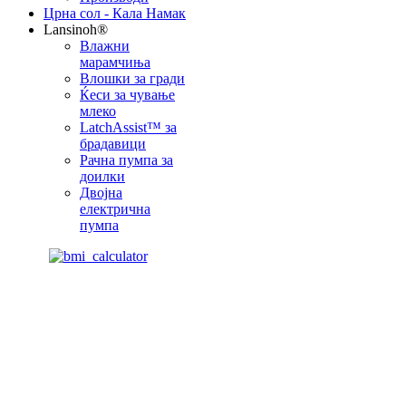
Црна сол - Кала Намак
Lansinoh®
Влажни
марамчиња
Влошки за гради
Ќеси за чување
млеко
LatchAssist™ за
брадавици
Рачна пумпа за
доилки
Двојна
електрична
пумпа