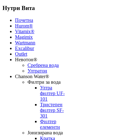
Нутри Вита
Почетна
Hurom®
Vitamix®
Magimix
Wartmann
Excalibur
Outlet
Невотон®
Сребрена вода
Ултратон
Chanson Water®
Филтри за вода
Ултра
филтер UF-
101
Тристепен
филтер SF-
301
Филтер
елементи
Јонизирана вода
Кратка