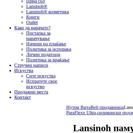
Црна сол
Lansinoh®
Lansinoh® козметика
Книги
Outlet
Како да нарачате?
Постапка за
нарачување
Начини на плаќање
Политика за испорака
Лични податоци
Политика за враќање
Стручни написи
Искуства
Сите искуства
Испратете свое
искуство
Продажни места
Контакт
Нутри Вита
Веб продавница
Lan
ParaFlexx Ultra,силиконски подл
Lansinoh пам