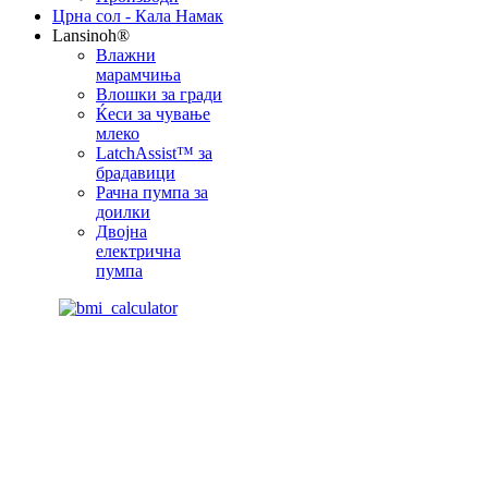
Црна сол - Кала Намак
Lansinoh®
Влажни
марамчиња
Влошки за гради
Ќеси за чување
млеко
LatchAssist™ за
брадавици
Рачна пумпа за
доилки
Двојна
електрична
пумпа