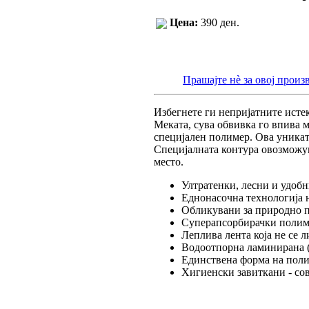
Цена:
390 ден.
Прашајте нè за овој произ
Избегнете ги непријатните исте
Меката, сува обвивка го впива м
специјален полимер. Ова уникатн
Специјалната контура овозможув
место.
Ултратенки, лесни и удоб
Еднонасочна технологија 
Обликувани за природно п
Суперапсорбирачки полим
Леплива лента која не се л
Водоотпорна ламинирана (
Единствена форма на полим
Хигиенски завиткани - сов