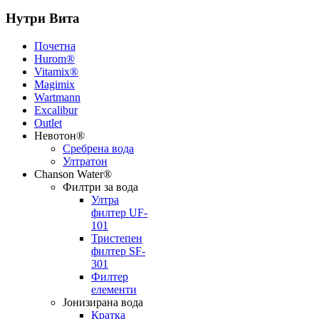
Нутри Вита
Почетна
Hurom®
Vitamix®
Magimix
Wartmann
Excalibur
Outlet
Невотон®
Сребрена вода
Ултратон
Chanson Water®
Филтри за вода
Ултра
филтер UF-
101
Тристепен
филтер SF-
301
Филтер
елементи
Јонизирана вода
Кратка