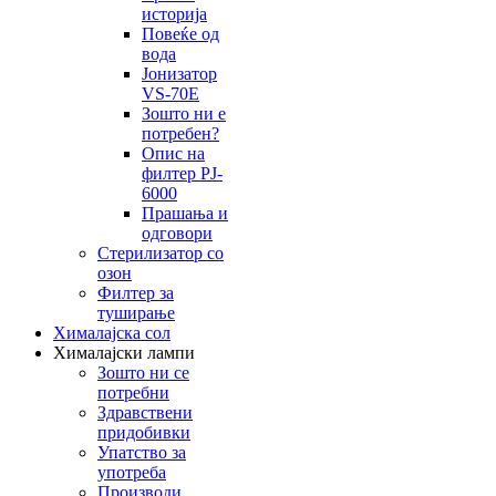
историја
Повеќе од
вода
Јонизатор
VS-70E
Зошто ни е
потребен?
Опис на
филтер PJ-
6000
Прашања и
одговори
Стерилизатор со
озон
Филтер за
туширање
Хималајска сол
Хималајски лампи
Зошто ни се
потребни
Здравствени
придобивки
Упатство за
употреба
Производи