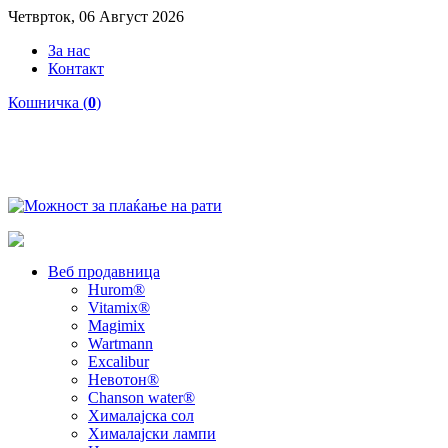
Четврток, 06 Август 2026
За нас
Контакт
Кошничка (
0
)
Веб продавница
Hurom®
Vitamix®
Magimix
Wartmann
Excalibur
Невотон®
Chanson water®
Хималајска сол
Хималајски лампи