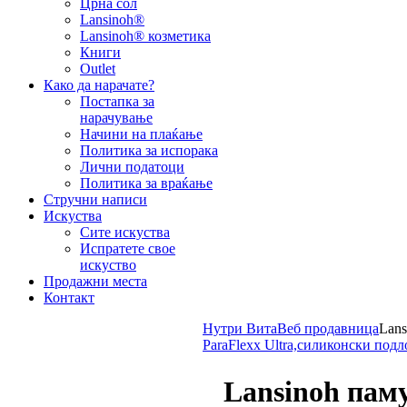
Црна сол
Lansinoh®
Lansinoh® козметика
Книги
Outlet
Како да нарачате?
Постапка за
нарачување
Начини на плаќање
Политика за испорака
Лични податоци
Политика за враќање
Стручни написи
Искуства
Сите искуства
Испратете свое
искуство
Продажни места
Контакт
Нутри Вита
Веб продавница
Lan
ParaFlexx Ultra,силиконски подл
Lansinoh пам