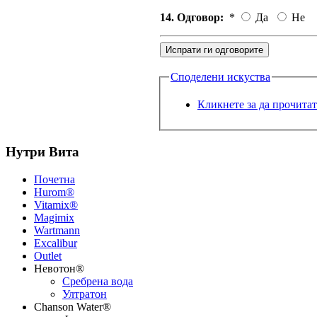
14. Одговор:
*
Да
Не
Споделени искуства
Кликнете за да прочита
Нутри Вита
Почетна
Hurom®
Vitamix®
Magimix
Wartmann
Excalibur
Outlet
Невотон®
Сребрена вода
Ултратон
Chanson Water®