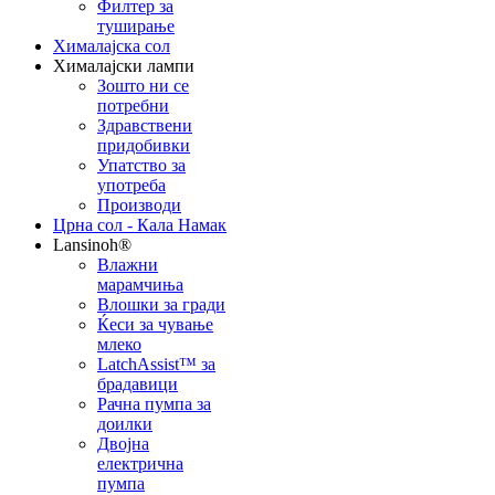
Филтер за
туширање
Хималајска сол
Хималајски лампи
Зошто ни се
потребни
Здравствени
придобивки
Упатство за
употреба
Производи
Црна сол - Кала Намак
Lansinoh®
Влажни
марамчиња
Влошки за гради
Ќеси за чување
млеко
LatchAssist™ за
брадавици
Рачна пумпа за
доилки
Двојна
електрична
пумпа