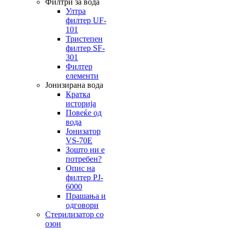
Филтри за вода
Ултра
филтер UF-
101
Тристепен
филтер SF-
301
Филтер
елементи
Јонизирана вода
Кратка
историја
Повеќе од
вода
Јонизатор
VS-70E
Зошто ни е
потребен?
Опис на
филтер PJ-
6000
Прашања и
одговори
Стерилизатор со
озон