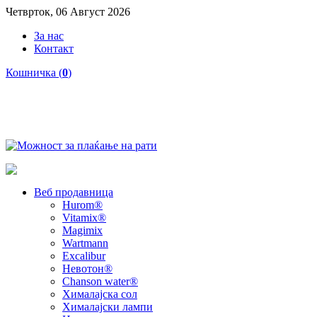
Четврток, 06 Август 2026
За нас
Контакт
Кошничка (
0
)
Веб продавница
Hurom®
Vitamix®
Magimix
Wartmann
Excalibur
Невотон®
Chanson water®
Хималајска сол
Хималајски лампи