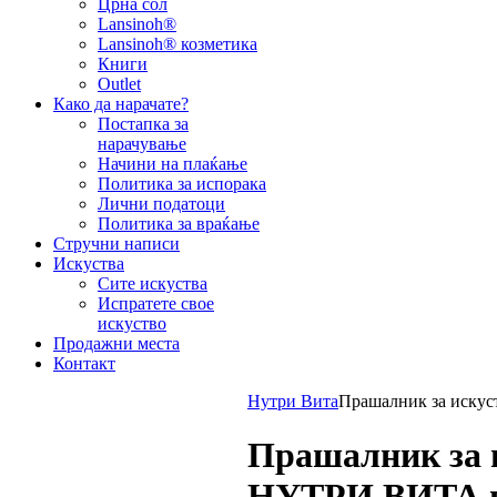
Црна сол
Lansinoh®
Lansinoh® козметика
Книги
Outlet
Како да нарачате?
Постапка за
нарачување
Начини на плаќање
Политика за испорака
Лични податоци
Политика за враќање
Стручни написи
Искуства
Сите искуства
Испратете свое
искуство
Продажни места
Контакт
Нутри Вита
Прашалник за искус
Прашалник за и
НУТРИ ВИТА п