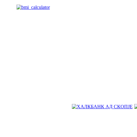
Живејте поздраво. Живејте посреќно. Живејте подолго. Со про