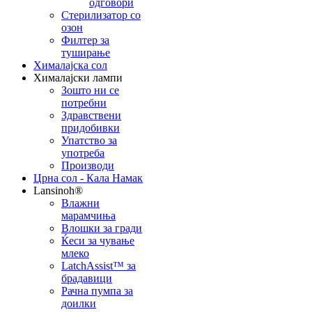
одговори
Стерилизатор со
озон
Филтер за
туширање
Хималајска сол
Хималајски лампи
Зошто ни се
потребни
Здравствени
придобивки
Упатство за
употреба
Производи
Црна сол - Кала Намак
Lansinoh®
Влажни
марамчиња
Влошки за гради
Ќеси за чување
млеко
LatchAssist™ за
брадавици
Рачна пумпа за
доилки