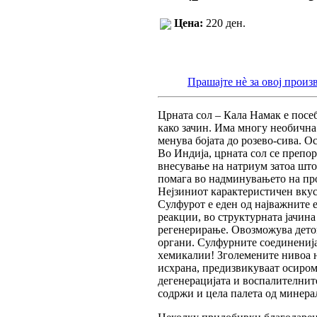
Цена:
220 ден.
Прашајте нè за овој произ
Црната сол – Кала Намак е посеб
како зачин. Има многу необична 
менува бојата до розево-сива. 
Во Индија, црната сол се препор
внесување на натриум затоа што
помага во надминувањето на про
Нејзиниот карактеристичен вкус
Сулфурот е еден од најважните 
реакции, во структурната јачина
регенерирање. Овозможува деток
органи. Сулфурните соединенија
хемикалии! Зголемените нивоа н
исхрана, предизвикуваат осиром
дегенерацијата и воспалителнит
содржи и цела палета од минерал