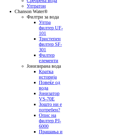
Сребрена вода
Ултратон
Chanson Water®
Филтри за вода
Ултра
филтер UF-
101
Тристепен
филтер SF-
301
Филтер
елементи
Јонизирана вода
Кратка
историја
Повеќе од
вода
Јонизатор
VS-70E
Зошто ни е
потребен?
Опис на
филтер PJ-
6000
Прашања и