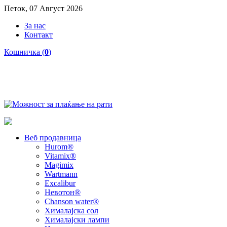
Петок, 07 Август 2026
За нас
Контакт
Кошничка (
0
)
Веб продавница
Hurom®
Vitamix®
Magimix
Wartmann
Excalibur
Невотон®
Chanson water®
Хималајска сол
Хималајски лампи