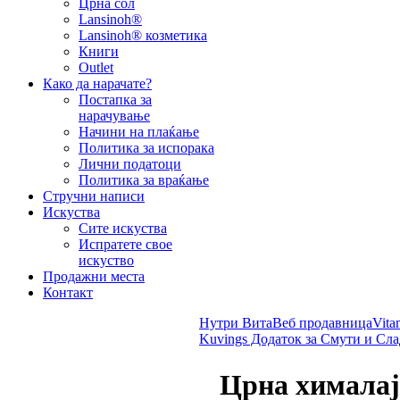
Црна сол
Lansinoh®
Lansinoh® козметика
Книги
Outlet
Како да нарачате?
Постапка за
нарачување
Начини на плаќање
Политика за испорака
Лични податоци
Политика за враќање
Стручни написи
Искуства
Сите искуства
Испратете свое
искуство
Продажни места
Контакт
Нутри Вита
Веб продавница
Vita
Kuvings Додаток за Смути и Сла
Црна хималајс