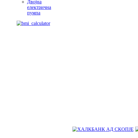
Двојна
електрична
пумпа
Живејте поздраво. Живејте посреќно. Живејте подолго. Со про