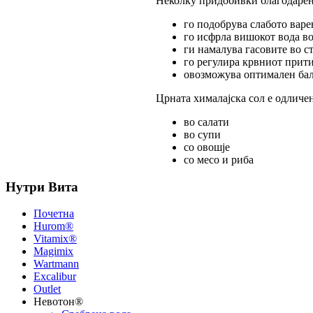
Неколку придобивки благодарен
го подобрува слабото вар
го исфрла вишокот вода во
ги намалува гасовите во с
го регулира крвниот прит
овозможува оптимален бал
Црната хималајска сол е одличен
во салати
во супи
со овошје
со месо и риба
Нутри Вита
Почетна
Hurom®
Vitamix®
Magimix
Wartmann
Excalibur
Outlet
Невотон®