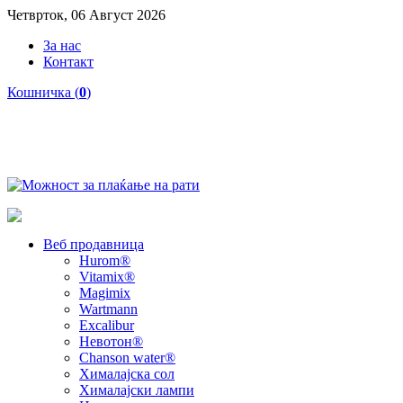
Четврток, 06 Август 2026
За нас
Контакт
Кошничка (
0
)
Веб продавница
Hurom®
Vitamix®
Magimix
Wartmann
Excalibur
Невотон®
Chanson water®
Хималајска сол
Хималајски лампи