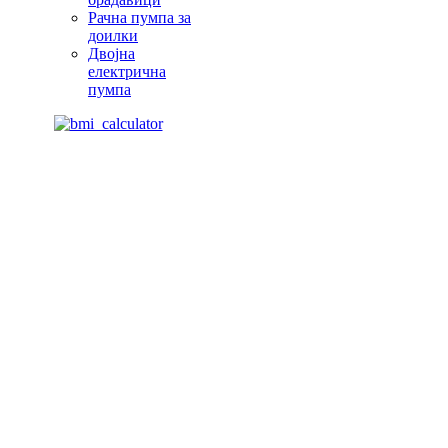
Рачна пумпа за
доилки
Двојна
електрична
пумпа
Живејте поздраво. Живејте посреќно. Живејте подолго. Со про