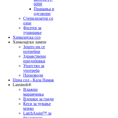
6000
Прашања и
одговори
Стерилизатор со
озон
Филтер за
туширање
Хималајска сол
Хималајски лампи
Зошто ни се
потребни
Здравствени
придобивки
Упатство за
употреба
Производи
Црна сол - Кала Намак
Lansinoh®
Влажни
марамчиња
Влошки за гради
Ќеси за чување
млеко
LatchAssist™ за
брадавици