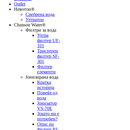
Outlet
Невотон®
Сребрена вода
Ултратон
Chanson Water®
Филтри за вода
Ултра
филтер UF-
101
Тристепен
филтер SF-
301
Филтер
елементи
Јонизирана вода
Кратка
историја
Повеќе од
вода
Јонизатор
VS-70E
Зошто ни е
потребен?
Опис на
филтер PJ-