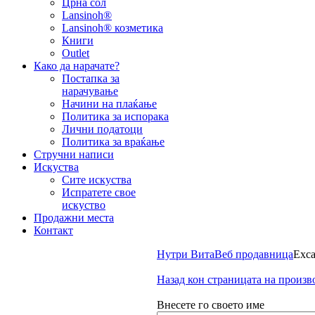
Црна сол
Lansinoh®
Lansinoh® козметика
Книги
Outlet
Како да нарачате?
Постапка за
нарачување
Начини на плаќање
Политика за испорака
Лични податоци
Политика за враќање
Стручни написи
Искуства
Сите искуства
Испратете свое
искуство
Продажни места
Контакт
Нутри Вита
Веб продавница
Exca
Назад кон страницата на произв
Внесете го своето име