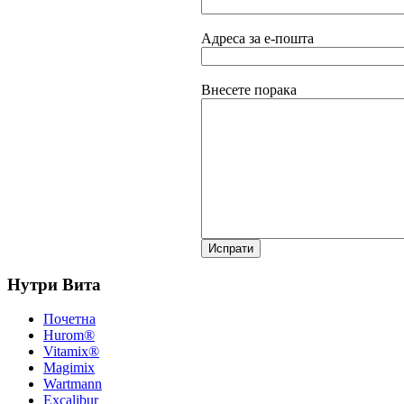
Адреса за е-пошта
Внесете порака
Нутри Вита
Почетна
Hurom®
Vitamix®
Magimix
Wartmann
Excalibur